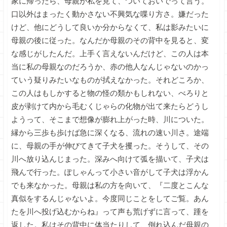
家に帰ったら、母親が私を見て、ついておいでって言う。
口以外はまったく動かさない不興気な喋り方さ。嫌だった
けど、他にどうして良いか分からなくて、私は影みたいに
母親の後に従った。なんだか母親のその背中を見ると、変
な感じがしたんだ。上手く言えないんだけど、この人は本
当に私の母親なのだろうか、赤の他人なんじゃないのかっ
ていう疑りみたいなものが拭えなかった。それどころか、
この人はもしかすると物の怪の類かもしれない、べろりと
皮が剥けて内から毛むくじゃらの化物が出て来たらどうし
ようって、そこまで想像が膨れ上がった時、川についた。
縁から三歩も歩けば急に深くなる、流れの速い川さ。途端
に、母親の手が伸びてきて子犬を攫った。そうして、その
川へ放り込んじまった。深みへ向けて弧を描いて、子犬は
飛んで行った。ぽしゃんって小さい音がして子犬は浮かん
でも来なかった。母親は私の方を向いて、『二度とこんな
真似をするんじゃないよ。今度同じことをしてご覧。あん
たを川へ投げ込むからね』って声も荒げずに言って、踵を
返した。私はその背中に体当たりして、倒れ込んだ母親の