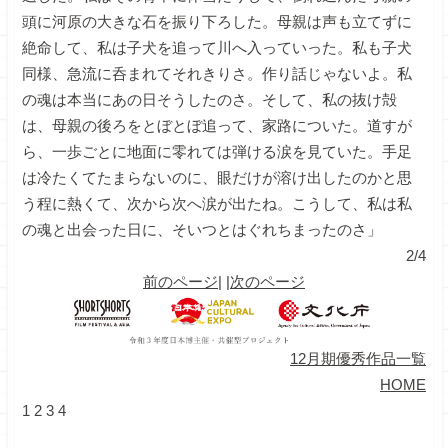
頭に河原の大きな石を振り下ろした。母親は声も立てずに
絶命して、私は子犬を追って川へ入っていった。私も子犬
同様、急流に呑まれてそれきりさ。作り話じゃないよ。私
の魂は本当にあの日そうしたのさ。そして、私の抜け殻
は、母親の後ろをとぼとぼ追って、家路についた。道すが
ら、一歩ごとに地面に零れては弾ける涙を見ていた。手足
は冷たくてたまらないのに、眼だけが溶け出したのかと思
う程に熱くて、次から次へ涙が出たね。こうして、私は私
の魂と出会った日に、そいつとはぐれちまったのさ」
2/4
前のページ
| |
次のページ
12月期優秀作品一覧
HOME
1
2
3
4