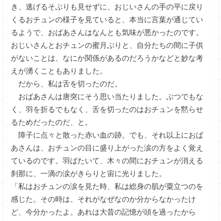
き、逃げるそぶりも見せずに、おじいさんの手の平に戻り
くるおチュンの様子を見ていると、本当に言葉が通じてい
るようで、おばあさんはなんとも気味が悪かったのです。
おじいさんとおチュンの蜜月ぶりと、自分たちの間に子供
がないことは、なにか関係があるのだろうかなどと妙な考
えが湧くこともありました。
だから、私は舌を切ったのだ。
おばあさんは唐突にそう思い当たりました。ぶつでもな
く、羽を折るでもなく、舌を切ったのはおチュンを黙らせ
るためだったのだ、と。
障子に点々と散った赤い血の跡。でも、それ以上におば
あさんは、おチュンの目に盛り上がった涙の方をよく覚え
ているのです。羽ばたいて、木々の間におチュンが消える
刹那に、一滴の涙がきらりと宙に光りました。
「私はおチュンの涙を見た時、私は総身の肌が粟立つのを
感じた。その時は、それがなぜなのか分からなかったけ
ど、今分かったよ。あれは大昔の記憶が頭を過ったから