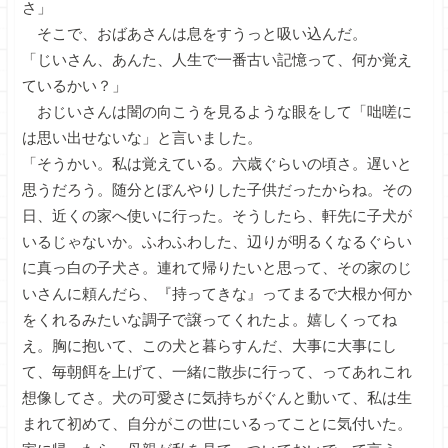
さ」
そこで、おばあさんは息をすうっと吸い込んだ。
「じいさん、あんた、人生で一番古い記憶って、何か覚え
ているかい？」
おじいさんは闇の向こうを見るような眼をして「咄嗟に
は思い出せないな」と言いました。
「そうかい。私は覚えている。六歳ぐらいの頃さ。遅いと
思うだろう。随分とぼんやりした子供だったからね。その
日、近くの家へ使いに行った。そうしたら、軒先に子犬が
いるじゃないか。ふわふわした、辺りが明るくなるぐらい
に真っ白の子犬さ。連れて帰りたいと思って、その家のじ
いさんに頼んだら、『持ってきな』ってまるで大根か何か
をくれるみたいな調子で譲ってくれたよ。嬉しくってね
え。胸に抱いて、この犬と暮らすんだ、大事に大事にし
て、毎朝餌を上げて、一緒に散歩に行って、ってあれこれ
想像してさ。犬の可愛さに気持ちがぐんと動いて、私は生
まれて初めて、自分がこの世にいるってことに気付いた。