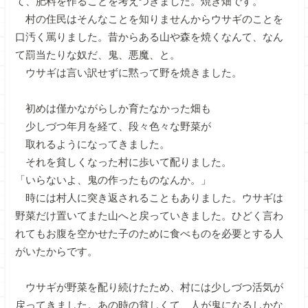
て、肥料を作ることを考えつきました。焼き畑です。
村の住民はそんなことを知りませんからウサギのことを
口汚く罵りました。昔からある山や森を焼くなんて、なん
て罰当たりな奴だ、鬼、悪魔、と。
ウサギは言い訳せずに黙って野を焼きました。
初めは僅かながらしか育たなかった畑も
少しづつ年月を経て、段々色々な野菜が
取れるようになってきました。
それを貧しくなった村に歩いて配りました。
「いらないよ、鬼の作ったものなんか。」
時には村人に突き返されることもありました。ウサギは
野菜だけ置いてまた山へと戻っていきました。ひどく言わ
れてもお腹を空かせた子のために食べものを必要とする人
がいたからです。
ウサギが野菜を配り続けたため、村には少しづつ活気が
戻ってきました。あの時の貧しくて、人が鬼になるしかな