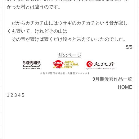
かった村とは違うのです。
だからカチカチ山にはウサギのカチカチという音が寂し
くも響いて、けれどその山は
その音が響けば響くだけ段々と栄えていったのでした。
5/5
前のページ
9月期優秀作品一覧
HOME
1
2
3
4
5