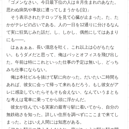
「ゴメンなさい。今日最下位の人は８月生まれのあなた。
思わぬ病気や事故に遭ってしまうかも(泣)」
そう表示されたテロップを見て心臓が止まった。た、た
かがテレビの占いである。人の一日を12通りに分けるなん
て実に狂気じみた話だ。し、しかし、偶然にしてはあまり
にも――。
はぁぁぁぁ。長い溜息を吐く。これ以上は心がもたな
い。もうダメだと思って、俺はパッとオフィスを飛び出し
た。午前は特にこれといった仕事の予定は無いし、どっち
みち仕事にならない。
俺は本社ビルを抜けて駅に向かった。だいたい二時間も
あれば、彼女に会って帰って来れるだろう。もし彼女がア
レに感染していたらそもそも会えない、なんていうまとも
な考えは電車に乗ってから頭に浮かんだ。
彼女が住んでいる実家の最寄り駅に着いてから、自分の
無鉄砲さを知った。詳しい住所を調べずにここまで来てし
まった。とはいえ人間には知恵がある。