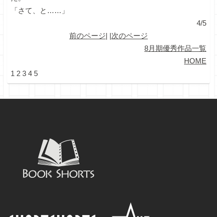
「さて、と……」
4/5
前のページ
| |
次のページ
8月期優秀作品一覧
HOME
1
2
3
4
5