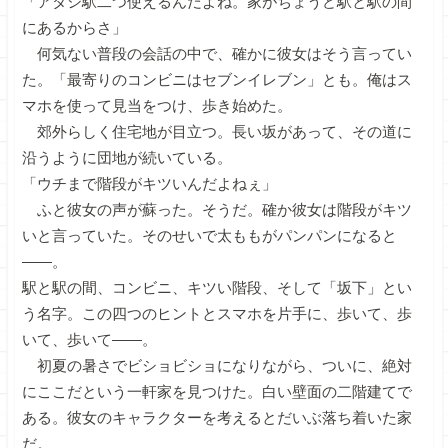
「アタシ駅二つ使えるんだよね。家がちょうど駅と駅の間
にあるからさ」
何気ない普段の会話の中で、確かに彼女はそう言ってい
た。「最寄りのコンビニはセブンイレブン」とも。俺はス
マホを使って見当をつけ、歩き始めた。
郊外らしく住宅地が目立つ。長い坂があって、その道に
沿うように団地が続いている。
「ウチまで階段がキツいんだよねぇ」
ふと彼女の声が蘇った。そうだ。確か彼女は階段がキツ
いと言っていた。そのせいで太ももがパンパンになると
――。
駅と駅の間、コンビニ、キツい階段、そして「坂下」とい
う名字。この四つのヒントとスマホを片手に、歩いて、歩
いて、歩いて――。
初夏の暑さでビショビショになりながら、ついに、絶対
にここだという一軒家を見つけた。白い壁面の二階建てで
ある。彼女のキャラクターを考えるとだいぶ落ち着いた家
だ。