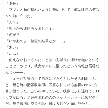
「課長」
プツンと糸が切れたように勢いづいて、俺は課長のデス
クの前に立った。
「ん？」
「坂下から連絡ありました？」
「何が？」
「いやあのぉ、検査の結果とか――」
「無い」
「……」
使えないおっさんだ。とはいえ課長に連絡が無いという
ことは、やはり、彼女がアレに罹ったという情報は眉唾な
んじゃ――。
ちょっぴり安心して自席に戻ろうとしたその刹那、ふ
と、緊急時の情報収集用に設置されている無音のテレビに
目が留まった。占いをやっている。映像に少し遅れてテロ
ップが出る。７月生まれの人のラッキーカラーは紫だそう
だ。無意識的に空音の誕生日は８月だと頭に浮かぶ。