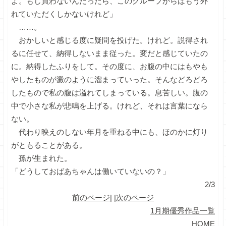
よ。もし買わないんだったら、このグループからはもう外
れていただくしかないけれど」
……。
おかしいと感じる度に疑問を投げた。けれど。説得され
るに任せて、納得しないまま従った。変だと感じていたの
に。納得したふりをして。その度に、お腹の中にはもやも
やしたものが澱のように溜まっていった。そんなどろどろ
したもので私の腹は溢れてしまっている。息苦しい。腹の
中で小さな私が悲鳴を上げる。けれど、それは言葉になら
ない。
代わり映えのしない年月を重ねる中にも、ほのかに灯り
がともることがある。
孫が生まれた。
「どうしておばあちゃんは働いていないの？」
2/3
前のページ
| |
次のページ
1月期優秀作品一覧
HOME