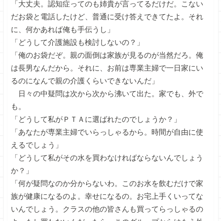
「大丈夫。認知症ってのも姉貴が言ってるだけだ。こない
だお袋と電話したけど、普通に受け答えできてたよ。それ
に、何かあれば俺も手伝うし」
「どうして介護施設も検討しないの？」
「俺のお袋だぞ。親の面倒は家族が見るのが当然だろ。俺
は長男なんだから。それに、お前は専業主婦で一日家にい
るのになんで親の介護くらいできないんだ」
日々の中疑問は次から次から沸いて出た。家でも、外で
も。
「どうして私がＰＴＡに選ばれたのでしょうか？」
「あなたが専業主婦でいらっしゃるから。時間が自由に使
えるでしょう」
「どうして私がその水を買わなければならないんでしょう
か？」
「何が疑問なのか分からないわ。このお水を飲むだけで家
族が健康になるのよ。幸せになるの。お宅上手くいってな
いんでしょう。クラスの他の皆さんも買ってらっしゃるの