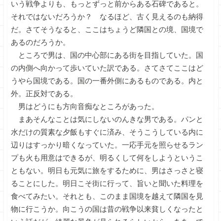
いう戦争よりも、もっとずっと前からある石碑であると。
それではないだろうか？ なるほど、古く見えるのも納得
だ。さてそうなると、ここはちょうど隣国との境、国境で
あるのだろうか。
ところで男は、国の中心部にある街を目指していた。国
の内側へ向かって歩いていた訳である。さてさてここはど
うやら国境である。国の一番外側にあるものである。内と
外。正反対である。
男はどうにも方向音痴なところがあった。
まあそんなことは気にしないのんきな男である。パンと
水だけの質素な夕飯もすぐに済み、そうこうしている内に
辺りはすっかり暗くなっていた。一応手元を照らせるラン
プも火も用意はできるが、明るくして何をしようというこ
ともない。明日も元気に旅をするために、男はさっさと寝
ることにした。明日こそ街に行って、旨いと聞いた料理を
食べてみたい。それとも、このまま国境を越えて隣国を見
物に行こうか。向こうの国は昔の戦争以来貧しくなったと