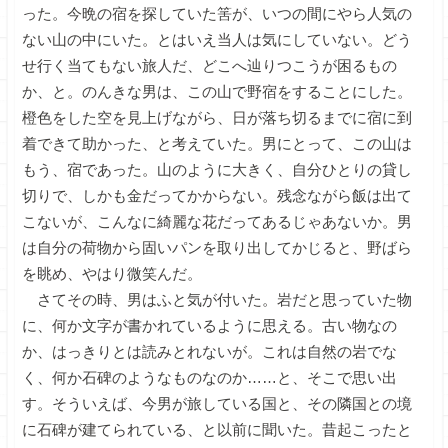
った。今晩の宿を探していた筈が、いつの間にやら人気の
ない山の中にいた。とはいえ当人は気にしていない。どう
せ行く当てもない旅人だ、どこへ辿りつこうが困るもの
か、と。のんきな男は、この山で野宿をすることにした。
橙色をした空を見上げながら、日が落ち切るまでに宿に到
着できて助かった、と考えていた。男にとって、この山は
もう、宿であった。山のように大きく、自分ひとりの貸し
切りで、しかも金だってかからない。残念ながら飯は出て
こないが、こんなに綺麗な花だってあるじゃあないか。男
は自分の荷物から固いパンを取り出してかじると、野ばら
を眺め、やはり微笑んだ。
さてその時、男はふと気が付いた。岩だと思っていた物
に、何か文字が書かれているように思える。古い物なの
か、はっきりとは読みとれないが。これは自然の岩でな
く、何か石碑のようなものなのか……と、そこで思い出
す。そういえば、今男が旅している国と、その隣国との境
に石碑が建てられている、と以前に聞いた。昔起こったと