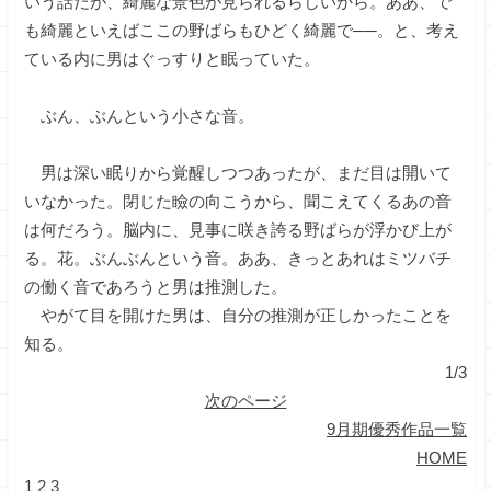
いう話だが、綺麗な景色が見られるらしいから。ああ、で
も綺麗といえばここの野ばらもひどく綺麗で──。と、考え
ている内に男はぐっすりと眠っていた。
ぶん、ぶんという小さな音。
男は深い眠りから覚醒しつつあったが、まだ目は開いて
いなかった。閉じた瞼の向こうから、聞こえてくるあの音
は何だろう。脳内に、見事に咲き誇る野ばらが浮かび上が
る。花。ぶんぶんという音。ああ、きっとあれはミツバチ
の働く音であろうと男は推測した。
やがて目を開けた男は、自分の推測が正しかったことを
知る。
1/3
次のページ
9月期優秀作品一覧
HOME
1
2
3