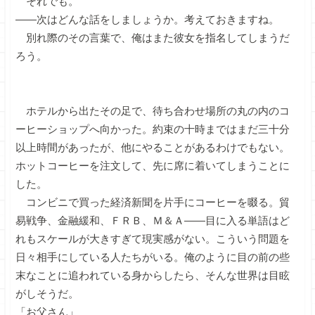
それでも。
――次はどんな話をしましょうか。考えておきますね。
別れ際のその言葉で、俺はまた彼女を指名してしまうだ
ろう。
ホテルから出たその足で、待ち合わせ場所の丸の内のコ
ーヒーショップへ向かった。約束の十時まではまだ三十分
以上時間があったが、他にやることがあるわけでもない。
ホットコーヒーを注文して、先に席に着いてしまうことに
した。
コンビニで買った経済新聞を片手にコーヒーを啜る。貿
易戦争、金融緩和、ＦＲＢ、Ｍ＆Ａ――目に入る単語はど
れもスケールが大きすぎて現実感がない。こういう問題を
日々相手にしている人たちがいる。俺のように目の前の些
末なことに追われている身からしたら、そんな世界は目眩
がしそうだ。
「お父さん」