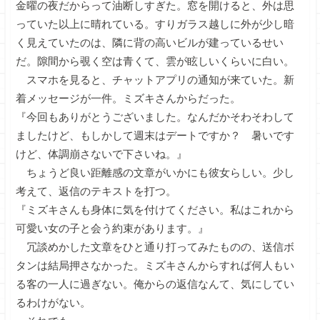
金曜の夜だからって油断しすぎた。窓を開けると、外は思
っていた以上に晴れている。すりガラス越しに外が少し暗
く見えていたのは、隣に背の高いビルが建っているせい
だ。隙間から覗く空は青くて、雲が眩しいくらいに白い。
スマホを見ると、チャットアプリの通知が来ていた。新
着メッセージが一件。ミズキさんからだった。
『今回もありがとうございました。なんだかそわそわして
ましたけど、もしかして週末はデートですか？ 暑いです
けど、体調崩さないで下さいね。』
ちょうど良い距離感の文章がいかにも彼女らしい。少し
考えて、返信のテキストを打つ。
『ミズキさんも身体に気を付けてください。私はこれから
可愛い女の子と会う約束があります。』
冗談めかした文章をひと通り打ってみたものの、送信ボ
タンは結局押さなかった。ミズキさんからすれば何人もい
る客の一人に過ぎない。俺からの返信なんて、気にしてい
るわけがない。