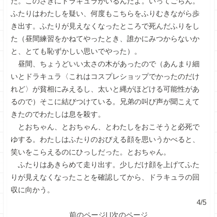
た。このさきにドラキュラがいるんだよ。いってごらん。
ふたりはわたしを疑い、何度もこちらをふりむきながら歩
き出す。ふたりが見えなくなったところで死んだふりをし
た（昼間練習をかねてやったとき、誰かにみつからないか
と、とても恥ずかしい思いでやった）。
昼間、ちょうどいい太さの木があったので（あんまり細
いとドラキュラ〈これはコスプレショップでかったのだけ
れど〉が貧相にみえるし、太いと縄がほどける可能性があ
るので）そこに結びつけている。兄弟の叫び声が聞こえて
きたのでわたしは息を殺す。
とおちゃん、とおちゃん、とわたしをおこそうと必死で
ゆする。わたしはふたりのおびえる顔を思いうかべると、
笑いをこらえるのにひっしだった。とおちゃん。
ふたりはあきらめて走り出す。少しだけ顔を上げてふた
りが見えなくなったことを確認してから、ドラキュラの回
収に向かう。
4/5
前のページ
| |
次のページ