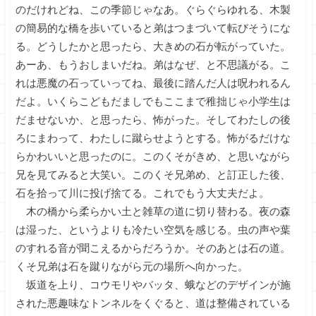
のだけれどね、この季節じゃなあ。ぐらぐらゆれる、木製
の簡易的な橋を歩いていると弟はつまづいて転びそうにな
る。どうしたかと思ったら、大きめの石が転がっていた。
あーあ、もうおしまいだね。弟はなぜ、と不思議がる。こ
れは悪魔の石っていってね、最後に踏んだ人は呪われるん
だよ。いくらこどもだましでもここまで稚拙じゃ小学生は
だませないか、と思ったら、怖がった。そしてわたしの後
ろにまわって、わたしに蹴らせようとする。怖がるだけな
らかわいいと思ったのに。このくそがきめ、と思いながら
兄を見てみると大笑い。このくそ兄弟め、と訂正した後、
石を拾って川に投げ捨てる。これでもう大丈夫だよ。
木の橋から柔らかい土と雑草の道に切り替わる。夜の森
は湿った、というよりも冷たい空気を感じる。虫の声や葉
のすれる音が聞こえるからだろうか。そのあとは石の道。
くそ兄弟は石を蹴りながら元の場所へ向かった。
坂道を上り、コウモリやバッタ、蛾などのデザインが施
された悪趣味なトンネルをくぐると、道は整備されている