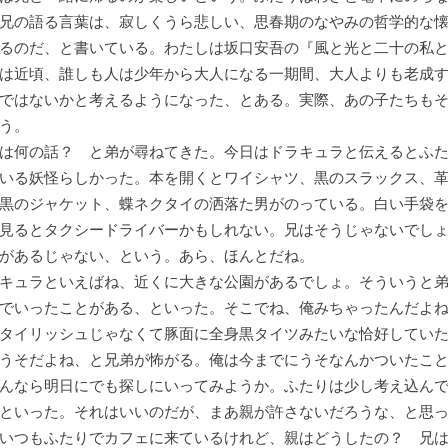
兄の語る言葉は、寂しくうら悲しい、思春期のなやみの哲学的な
るのだ、と書いている。わたしは坂口安吾の『風と光と二十の私
は近頃、誰しも人は少年から大人になる一期間、大人よりも老成
ではないかと考えるようになった、とある。実際、あの子たちも
う。
は何の話？ と弟が尋ねてきた。今日はドラキュラと伝えるとふた
いる妖怪らしかった。本を開くとワイシャツ、黒のスラックス、
黒のジャケット、蝶ネクタイの洒落た男がのっている。白い手袋
見るとタクシードライバーかもしれない。兄はそうじゃないでし
があるじゃない、という。あら、ほんとだね。
キュラといえばね、近くに大きな公園があるでしょ。そういうと弟
でいったことがある、といった。そこでね、俺みちゃったんだよ
タイリッシュじゃなくて豚面に全身黒タイツみたいな恰好してい
うそだよね、と兄弟が怖がる。俺は今までにうそなんかついたこ
んなら明日にでも探しにいってみようか。ふたりは少し考え込ん
といった。それはいいのだが、まあ親が許さないだろうな、と思
いつもふたりでカフェに来ているけれど、親はどうしたの？ 兄