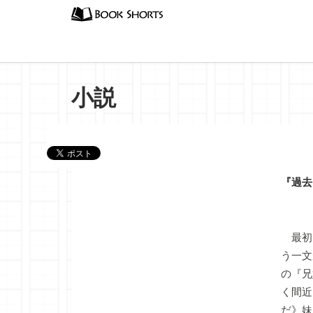
小説
『過去
最初
う一文
の『兄
く間近
だ》妹