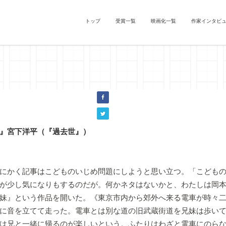
トップ
受賞一覧
映画化一覧
作家インタビ
』宮下洋平（『過去世』）
にかく記事はこどものいじめ問題にしようと思い立つ。「こどもの
が少し気になりもするのだが。何かネタはないかと、わたしは岡
妹』という作品を開いた。《東京市内から郊外へ来る電車が時々
に音を立てて走った。電車とは別な道の旧武蔵街道を兄妹は歩い
は兄と一緒に帰るのが楽しいという。ふたりはわざと電車にのら