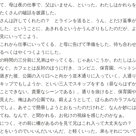
て、母は夜の仕事で、父はいません、といった。わたしはかれら
たくさんの嘘話を披露した。
さんは許してくれたの？ とラインを送ると、うん、とだけ返事が
した、ということに、あきれるというかうんざりもしたのだが、
見にいってこよう。
これから仕事にいってくる、と母に告げて準備をした。待ち合わせ
るべくはやくつくようにした。
の時間の三分前に兄弟はやってくる。じゃあいこうか。わたしはふ
なぐ。カフェとは反対のほうに行き、コンビニ、保育園、ペット
過ぎた後、公園の入り口へと向かう並木通りに入っていく。人通
キップでもしようか、といい三人でスキップをする（昼ならはず
ことできない。貴重なシーンである）。通りを抜けると、保育園
見えた。俺はあの公園でね、鍛えようとして、ほらあのカラフル
でしょ。あそこで懸垂しようとおもったのだけれど、なんか妙に
てね。なんで、と聞かれる。お化けの視線を感じたのかなぁ。
につく。その前に柵があるのを見て兄はこれ入って大丈夫なの？ 
とをいうのでいいんだいいんだ、と軽くいった。弟もそれについ