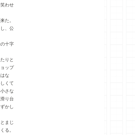
を笑わせ
来た。
よし、公
の十字
たりと
ショップ
りはな
かしくて
や小さな
な滑り台
はずかし
とまじ
てくる。