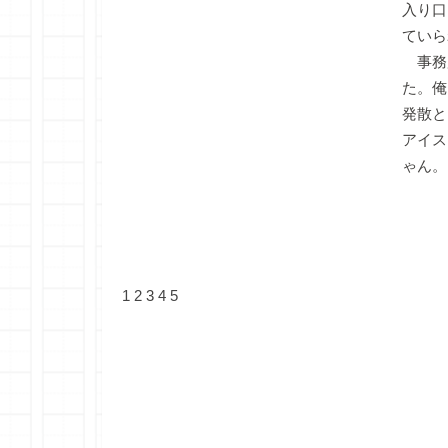
入り口
ていら
事務
た。俺
発散と
アイス
ゃん。
1
2
3
4
5