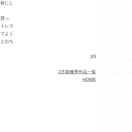
余裕にし
分買っ
ストレス
れでよく
、とおち
3/5
2月期優秀作品一覧
HOME