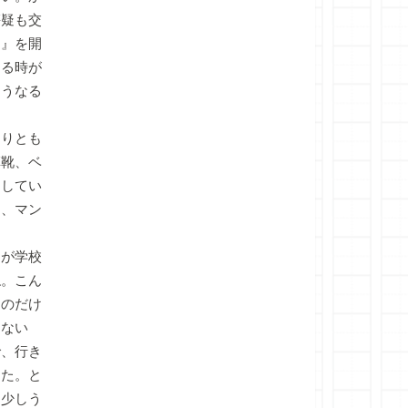
懐疑も交
と』を開
する時が
そうなる
りとも
革靴、ベ
をしてい
ょ、マン
が学校
ね。こん
たのだけ
とない
で、行き
った。と
は少しう