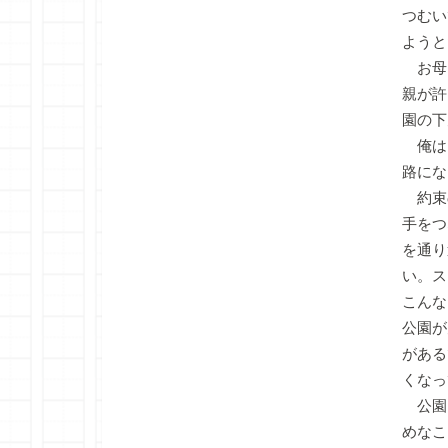
つむい
ようと
お母
親が許
園の下
俺は
路にな
約束
手をつ
を通り
い。ス
こんな
公園が
がある
くなっ
公園
めなこ