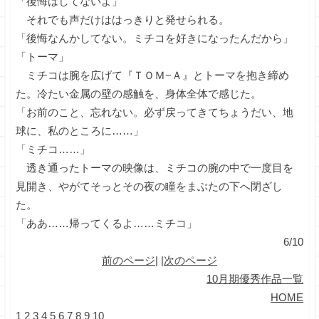
「後悔はしてないよ」
それでも声だけははっきりと発せられる。
「後悔なんかしてない。ミチコを好きになったんだから」
「トーマ」
ミチコは腕を広げて『ＴＯＭ−Ａ』とトーマを抱き締め
た。冷たい金属の壁の感触を、身体全体で感じた。
「お前のこと、忘れない。必ず戻ってきてちょうだい、地
球に、私のところに……」
「ミチコ……」
透き通ったトーマの映像は、ミチコの腕の中で一度目を
見開き、やがてそっとその夜の瞳をまぶたの下へ閉ざし
た。
「ああ……帰ってくるよ……ミチコ」
6/10
前のページ
| |
次のページ
10月期優秀作品一覧
HOME
1
2
3
4
5
6
7
8
9
10