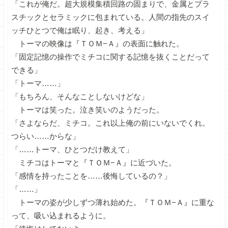
「これが俺だ。超大規模集積回路の固まりで、金属とプラ
スチックとセラミックに包まれている。人間の指先のスイ
ッチひとつで俺は眠り、起き、考える」
トーマの映像は『ＴＯＭ−Ａ』の表面に触れた。
「固定記憶の操作でミチコに関する記憶を抜くことだって
できる」
「トーマ……」
「もちろん、そんなことしないけどな」
トーマは笑った。泣き笑いのようだった。
「さよならだ、ミチコ。これ以上俺の前にいないでくれ。
つらい……からな」
「……トーマ、ひとつだけ教えて」
ミチコはトーマと『ＴＯＭ−Ａ』に近づいた。
「感情を持ったことを……後悔しているの？」
「……」
トーマの姿が少しずつ薄れ始めた。『ＴＯＭ−Ａ』に重な
って、吸い込まれるように。