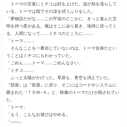
トーマの言葉にミチコは顔を上げた。涙が頬を濡らして
いる。トーマは指でその涙を拭うふりをした。
「夢物語だがな……この宇宙のどこかに、きっと進んだ文
明を持つ星がある。俺はそこに辿り着き、地球に戻ってく
る。人間になって……ミチコのところに……」
「トーマ……」
そんなことを一番信じていないのは、トーマ自身だとい
うことはミチコにもわかっていた。
「ごめん……トーマ……ごめんなさい」
「ミチコ……」
ふっと太陽がかげった。草原も、青空も消えていた。
『部屋』は『部屋』に戻り、そこにはコードやシステムに
囲まれた『ＴＯＭ−Ａ』と、映像のトーマだけが残されてい
た。
「トーマ」
「もう、こんなお遊びはやめる」
「───」