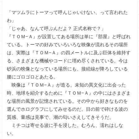
「マツムラにトーマって呼んじゃいけない、って言われた
わ」
「じゃあ、なんて呼ぶんだよ？ 正式名称で？」
『ＴＯＭ−Ａ』が設置してある場所は単に『部屋』と呼ばれ
ている。トーマの好みでいろいろな映像が流れるその場所
は、実際は『ＴＯＭ−Ａ』の四メートルに及ぶ巨体を維持す
る、さまざまな機械やコードに埋め尽くされている。今は
砂浜の映像となっている場所にも、接続線が降ろしている
腰にゴロゴロとあたる。
映像は『ＴＯＭ−Ａ』が造る。未知の異文化に出会った
時、地球を紹介するために『ＴＯＭ−Ａ』の中にはさまざま
な場所の風景が記憶されている。その中から好きなものを
選んでホログラフにしてみせるのだ。目の前で砕ける波の
質感、量感は見事で、潮の匂いさえしてきそうだ。
ミチコは寄せる波に手を浸した。むろん、濡れはしな
い。