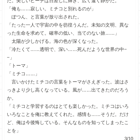
た。美しいビーチは日差しに輝き、広く遠く静かだ。
「俺も……寂しい。ミチコと別れるのが」
ぽつん、と言葉が放り出された。
「たった一人で宇宙の中を彷徨うんだ。未知の文明、異な
った生命を求めて。確率の低い、当てのない旅……」
太陽が少しかげる。海の色が深くなった。
「冷たくて……透明で、深い……死んだような世界の中−
−」
「トーマ」
「ミチコ……」
言いかけたミチコの言葉をトーマがさえぎった。波はさ
っきより少し高くなっている。風が……出てきたのだろう
か。
「ミチコと学習するのはとても楽しかった。ミチコはいろ
いろなことを俺に教えてくれた。感情も……そうだ。だけ
ど、俺は今後悔している。そんなものを知ってしまったこ
とを」
3/10