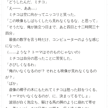
「どうしたんだ、ミチコ」
「え───、ああ…」
ミチコは空に向かってニッコリと笑った。
「この映像もしばらくしたら見れなくなるな、と思って」
「そうだな、俺が旅立つ日まで、あと四日と十二時間三十
四分」
最後の数字を言う時だけ、コンピューターのような感じ
になった。
（……ような？ トーマはそのものじゃないの）
ミチコは自分の思ったことに苦笑した。
「さびしくなるわ」
「俺のいなくなるのが？ それとも映像が見れなくなるの
が？」
「ばか」
虚像の椰子の木にもたれてミチコは怒った顔をつくる。
「トーマがいなくなるのが、に、決まってるでしょ」
波頭が白く泡立ち、駆ける馬の脚のように崩れて寄せ