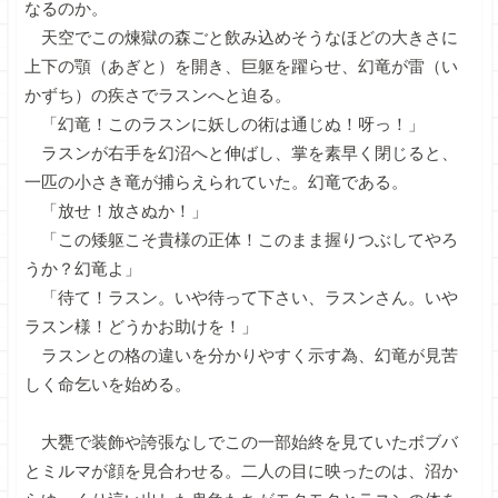
なるのか。
天空でこの煉獄の森ごと飲み込めそうなほどの大きさに
上下の顎（あぎと）を開き、巨躯を躍らせ、幻竜が雷（い
かずち）の疾さでラスンへと迫る。
「幻竜！このラスンに妖しの術は通じぬ！呀っ！」
ラスンが右手を幻沼へと伸ばし、掌を素早く閉じると、
一匹の小さき竜が捕らえられていた。幻竜である。
「放せ！放さぬか！」
「この矮躯こそ貴様の正体！このまま握りつぶしてやろ
うか？幻竜よ」
「待て！ラスン。いや待って下さい、ラスンさん。いや
ラスン様！どうかお助けを！」
ラスンとの格の違いを分かりやすく示す為、幻竜が見苦
しく命乞いを始める。
大甕で装飾や誇張なしでこの一部始終を見ていたボブバ
とミルマが顔を見合わせる。二人の目に映ったのは、沼か