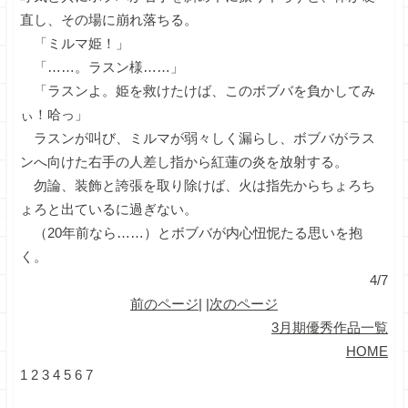
直し、その場に崩れ落ちる。
「ミルマ姫！」
「……。ラスン様……」
「ラスンよ。姫を救けたけば、このボブバを負かしてみ
ぃ！哈っ」
ラスンが叫び、ミルマが弱々しく漏らし、ボブバがラス
ンへ向けた右手の人差し指から紅蓮の炎を放射する。
勿論、装飾と誇張を取り除けば、火は指先からちょろち
ょろと出ているに過ぎない。
（20年前なら……）とボブバが内心忸怩たる思いを抱
く。
4/7
前のページ
| |
次のページ
3月期優秀作品一覧
HOME
1
2
3
4
5
6
7