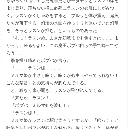
らゆっくり這い出した鬼魚たちがモタモタとラスンの体を
よじ登り、落ちない様に必死にラスンの衣服にしがみつ
く。ラスンがくしゃみをすると、ブルッと体が震え、鬼魚
たちが落下する。幻沼の水面をゆっくりと泳いでいた幻竜
を、そっとラスンが掴む。というものであった。
「むっ！ラスンめ。まさか幻竜までも倒すとは……。よ
かろう。来るがよい。この魔王ボブバ自らの手で葬ってや
ろう！」
拳を握り締めたボブバが言う。
「……。ラスン様……。」
ミルマ姫が小さく呟く。呟くが心中（やってられない！
こんな茶番）との気持ちが膨らんでくる。
と、程なく扉が開き、ラスンが飛び込んでくる。
「来たか！ラスン！」
「ボブバ！ミルマ姫を渡せ！」
「ラスン様！」
ミルマ姫がラスンに駆け寄ろうとするが、「哈っ！」と
呼気と共にボブバが右手を斜め下に振り下ろすと、体が硬