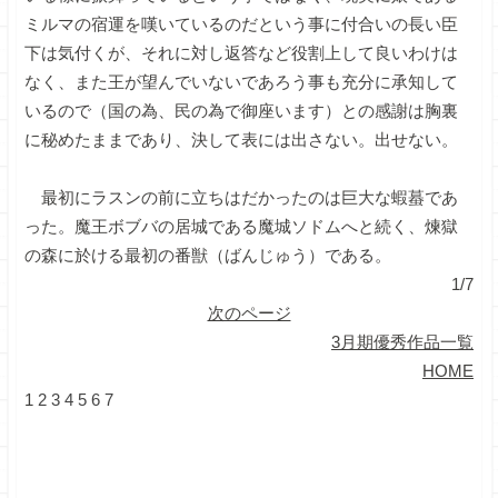
ミルマの宿運を嘆いているのだという事に付合いの長い臣
下は気付くが、それに対し返答など役割上して良いわけは
なく、また王が望んでいないであろう事も充分に承知して
いるので（国の為、民の為で御座います）との感謝は胸裏
に秘めたままであり、決して表には出さない。出せない。
最初にラスンの前に立ちはだかったのは巨大な蝦蟇であ
った。魔王ボブバの居城である魔城ソドムへと続く、煉獄
の森に於ける最初の番獣（ばんじゅう）である。
1/7
次のページ
3月期優秀作品一覧
HOME
1
2
3
4
5
6
7