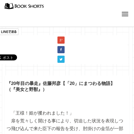
小説
『20年目の暴走』佐藤邦彦【「20」にまつわる物語】
（『美女と野獣』）
「王様！姫が攫われました！」
扉を荒々しく開ける事により、切迫した状況を表現しつ
つ飛び込んで来た臣下の報告を受け、肘掛けの金箔が一部