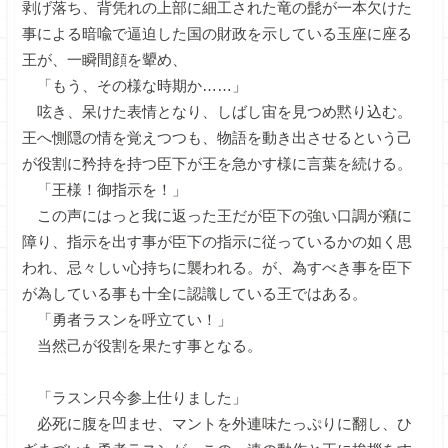
剥げ落ち、背凭れの上部に細工された竜の髭が一本欠けた
事による暗喩で逼迫した国の財政を示している玉座に座る
王が、一瞬間顔を顰め、
「もう、その様な時期か……」
呟き、呆けた表情となり、しばし宙を見つめ黙り込む。
王へ惻隠の情を覚えつつも、物語を動き出させるという己
が役割に矜持を持つ臣下が王を急かす様に言葉を続ける。
「王様！御指示を！」
この声にはっと我に返った王だが臣下の強い口調が癪に
障り、指示を出す事が臣下の指示に従っているかの如く思
われ、忌々しい心持ちに襲われる。が、為すべき事を臣下
が為している事も十全に認識している王ではある。
「勇者ラスンを呼立てい！」
当然己が役割を果たす事となる。
「ラスン只今参上仕りました」
必死に腹を凹ませ、マントを外連味たっぷりに翻し、ひ