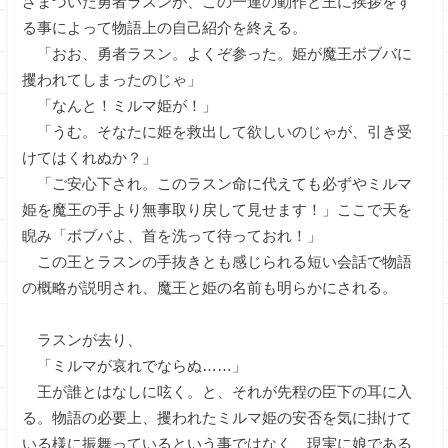
ざまづいた勇者ラスンが、この一連の動作と王に挨拶をす
る事によって物語上の自己紹介を終える。
「おお、勇者ラスン。よくぞ参った。姫が魔王ボブバに
攫われてしまったのじゃ」
「なんと！ミルマ姫が！」
「うむ。そなたに姫を救出して欲しいのじゃが、引き受
けてはくれぬか？」
「ご安心下され。このラスン命に代えても必ずやミルマ
姫を魔王の手より無事取り戻して見せます！」ここで天を
睨み「ボブバよ、首を洗って待っておれ！」
この王とラスンの手抜きとも感じられる短い会話で物語
の概略が説明され、魔王と姫の名前も明らかにされる。
ラスンが去り、
「ミルマが哀れでならぬ……」
王が誰とはなしに呟く。と、それが先程の臣下の耳に入
る。物語の必要上、攫われたミルマ姫の安否を気に掛けて
いる様に振舞っているという事ではなく、現実に娘である