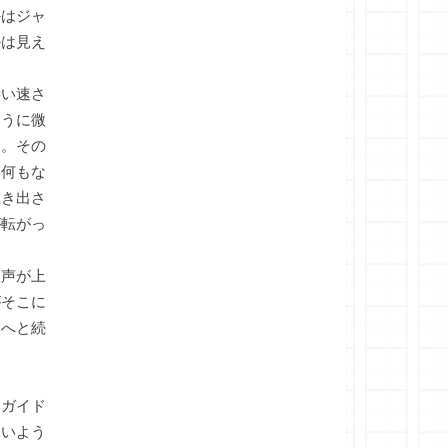
かはジャ
かは見え
い速さ
そうに微
た。その
ま何もな
吐き出さ
が転がっ
声が上
がそこに
奥へと続
ガイド
ないよう