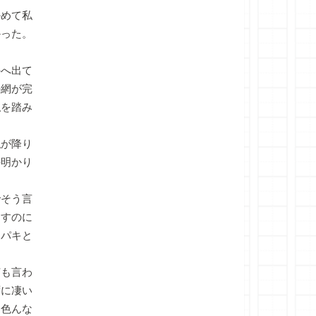
かめて私
かった。
へ出て
の網が完
私を踏み
が降り
の明かり
でそう言
らすのに
キパキと
も言わ
ずに凄い
は色んな