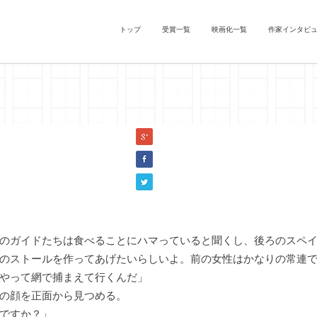
トップ
受賞一覧
映画化一覧
作家インタビ
ネコの夜』藤野（『注文の多い料理店』）
のガイドたちは食べることにハマっていると聞くし、後ろのスペ
のストールを作ってあげたいらしいよ。前の女性はかなりの常連
やって網で捕まえて行くんだ」
の顔を正面から見つめる。
ですか？」