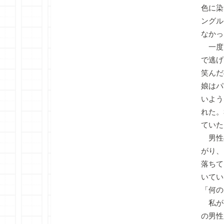
色に染
ングル
なかっ
一度
で逃げ
笑んだ
娘はパ
いよう
れた。
ていた
男性
がり、
落ちて
いてい
「何の
私が
の男性