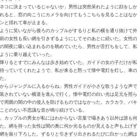
ネコに決まっているじゃないか」男性は突然呆れたように顔をし
れると、窓の向こうにカメラを向けてもうこちらを見ることはな
ンと揺れて車が止まる。
ように笑いながら後ろのカップルがするりと私の横を通り抜けて外
前の女性も長い網を引きずるようにしてそのあとに続いた。女性
の闇夜に吸い込まれるのを眺めていたら、男性が舌打ちをして、
ように乗り越えていった。
降りるとすでにみんなは歩き始めていた。ガイドの女の子だけが私
待っていてくれたようで、私が来ると黙って懐中電灯を灯し、車
た。
からジャングルに入るからね」男性ガイドが小さな歌うような声
装されていない横道を進んで行く。懐中電灯の白い光は足元を照
で周囲の闇の中の侵入を防げるものではなかった。カラカラ、パ
ことのない不思議な音が鳴り続けている。
、カップルの男女が私にはわからない言葉で囁きあう以外は誰も何
た。網を持った女性は闇の奥に何か光るものが見えると声も上げ
網を振り下ろした。ずるりと引きずり出されるたびに白かった網