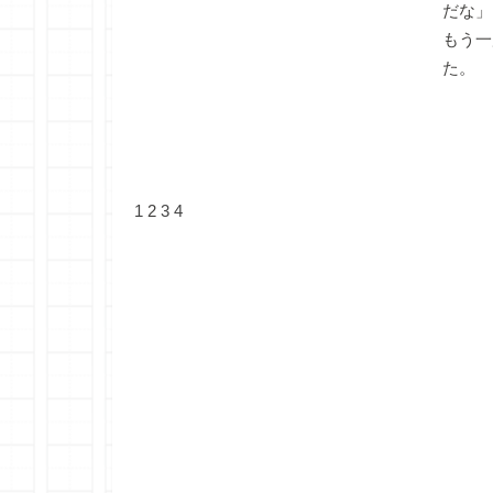
だな」
もう一
た。
1
2
3
4