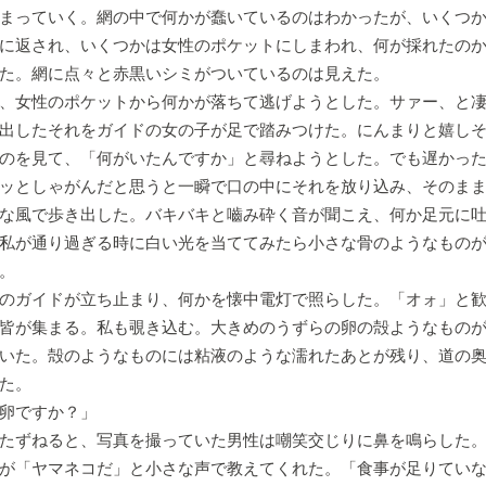
まっていく。網の中で何かが蠢いているのはわかったが、いくつ
に返され、いくつかは女性のポケットにしまわれ、何が採れたの
た。網に点々と赤黒いシミがついているのは見えた。
、女性のポケットから何かが落ちて逃げようとした。サァー、と凄
出したそれをガイドの女の子が足で踏みつけた。にんまりと嬉し
のを見て、「何がいたんですか」と尋ねようとした。でも遅かっ
ッとしゃがんだと思うと一瞬で口の中にそれを放り込み、そのま
な風で歩き出した。バキバキと嚙み砕く音が聞こえ、何か足元に
私が通り過ぎる時に白い光を当ててみたら小さな骨のようなもの
。
のガイドが立ち止まり、何かを懐中電灯で照らした。「オォ」と歓
皆が集まる。私も覗き込む。大きめのうずらの卵の殻ようなもの
いた。殻のようなものには粘液のような濡れたあとが残り、道の
た。
卵ですか？」
たずねると、写真を撮っていた男性は嘲笑交じりに鼻を鳴らした。
が「ヤマネコだ」と小さな声で教えてくれた。「食事が足りてい