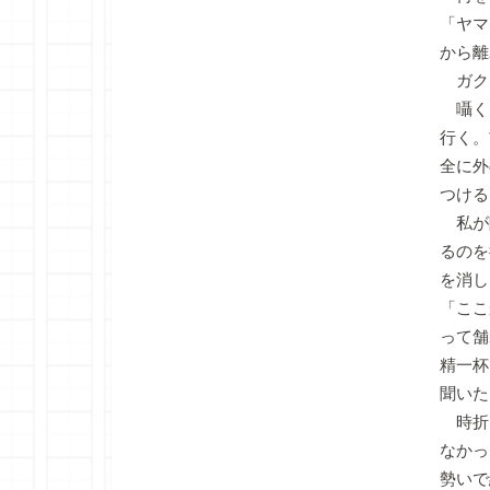
「ヤマ
から離
ガク
囁く
行く。
全に外
つける
私が
るのを
を消し
「ここ
って舗
精一杯
聞いた
時折
なかっ
勢いで