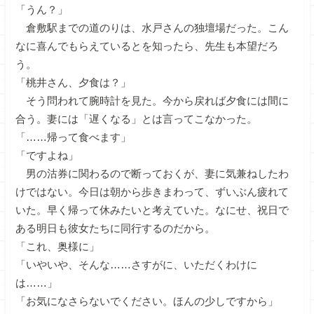
「うん？」
倉敷駅までの道のりは、水戸さんの独壇場だった。こん
なに喜んでもらえているとを知ったら、先生も本望だろ
う。
「桃井さん、夕食は？」
そう問われて腕時計を見た。今から戻れば夕食には間に
合う。妻には「遅くなる」とは言ってこなかった。
「……帰って食べます」
「ですよね」
男の沽券に関わるので断っておくが、妻に気兼ねしたわ
けではない。今日は朝から歩きまわって、ずいぶん疲れて
いた。早く帰って休みたいと考えていた。なにせ、祝日で
ある明日も彼女たちに同行するのだから。
「これ、奥様に」
「いやいや、そんな……さすがに、いただくわけに
は……」
「お気になさらないでください。ほんの少しですから」