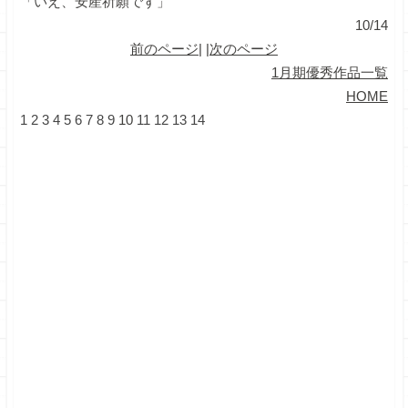
「いえ、安産祈願です」
10/14
前のページ
| |
次のページ
1月期優秀作品一覧
HOME
1
2
3
4
5
6
7
8
9
10
11
12
13
14