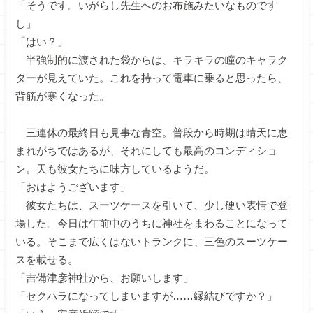
「そうです。いがらし先生へのお布施みたいなものです
し」
「はい？」
半強制的に渡された袋からは、キラキラの瞳のキャラク
ターが見えていた。これを持って電車に乗ると思ったら、
背筋が寒くなった。
三連休の最終日も見事な青空。普段から時期は晴天に恵
まれがちではあるが、それにしても最高のコンディショ
ン。天も彼女たちに味方しているようだ。
「おはようございます」
彼女たちは、スーツケースを引いて、少し硬い表情で登
場した。今日は午前中のうちに神社をまわることになって
いる。そこまで広くはないトランクに、三色のスーツケー
スを載せる。
「吉備津彦神社から、お願いします」
「セクハラになってしまいますが……縁結びですか？」