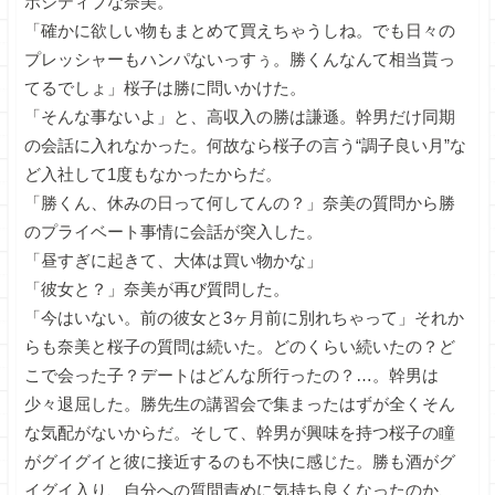
ポジティブな奈美。
「確かに欲しい物もまとめて買えちゃうしね。でも日々の
プレッシャーもハンパないっすぅ。勝くんなんて相当貰っ
てるでしょ」桜子は勝に問いかけた。
「そんな事ないよ」と、高収入の勝は謙遜。幹男だけ同期
の会話に入れなかった。何故なら桜子の言う“調子良い月”な
ど入社して1度もなかったからだ。
「勝くん、休みの日って何してんの？」奈美の質問から勝
のプライベート事情に会話が突入した。
「昼すぎに起きて、大体は買い物かな」
「彼女と？」奈美が再び質問した。
「今はいない。前の彼女と3ヶ月前に別れちゃって」それか
らも奈美と桜子の質問は続いた。どのくらい続いたの？ど
こで会った子？デートはどんな所行ったの？…。幹男は
少々退屈した。勝先生の講習会で集まったはずが全くそん
な気配がないからだ。そして、幹男が興味を持つ桜子の瞳
がグイグイと彼に接近するのも不快に感じた。勝も酒がグ
イグイ入り、自分への質問責めに気持ち良くなったのか、