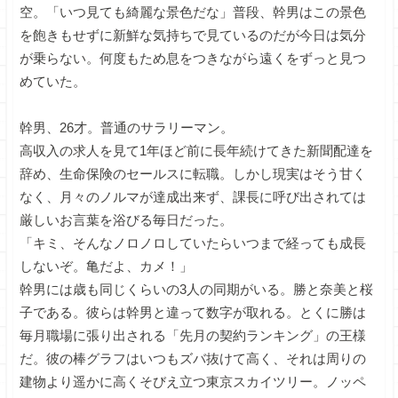
空。「いつ見ても綺麗な景色だな」普段、幹男はこの景色
を飽きもせずに新鮮な気持ちで見ているのだが今日は気分
が乗らない。何度もため息をつきながら遠くをずっと見つ
めていた。
幹男、26才。普通のサラリーマン。
高収入の求人を見て1年ほど前に長年続けてきた新聞配達を
辞め、生命保険のセールスに転職。しかし現実はそう甘く
なく、月々のノルマが達成出来ず、課長に呼び出されては
厳しいお言葉を浴びる毎日だった。
「キミ、そんなノロノロしていたらいつまで経っても成長
しないぞ。亀だよ、カメ！」
幹男には歳も同じくらいの3人の同期がいる。勝と奈美と桜
子である。彼らは幹男と違って数字が取れる。とくに勝は
毎月職場に張り出される「先月の契約ランキング」の王様
だ。彼の棒グラフはいつもズバ抜けて高く、それは周りの
建物より遥かに高くそびえ立つ東京スカイツリー。ノッペ