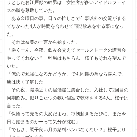
リとしたお江戸顔の幹男は、女性客が多いアイドルフェイ
スの勝を尊敬していた。
ある金曜日の事。日々の忙しさで仕事以外の交流がまる
でなかった4人が時間を合わせて同期飲みをする事になっ
た。
それは奈美の一言から始まった。
「勝くーん、今夜、飲み会交えてセールストークの講習会
やってくれない？」幹男はもちろん、桜子もそれを望んで
いた。
「俺ので勉強になるかどうか。でも同期の為なら喜んで」
勝は快く了解した。
その夜、職場近くの居酒屋に集合した。入社して2回目の
同期飲み。掘りごたつの狭い個室で乾杯をする4人。桜子は
言った。
「保険って売るの大変だよね。毎朝起きるたびに、また今
日も始まるのかーって気分が沈む」
「でもさ、調子良い月の給料ハンパなくない？」桜子より