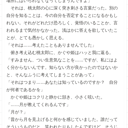
場所にはいられなくなってしまうんですよ」
それは、桃太郎の心に深く突き刺さる言葉だった。別の
自分を知ることは、今の自分を否定することになるかもし
れない。それがどれだけ恐ろしく、覚悟のいることか、言
われるまで気付かなかった。浅はかに答えを欲していたこ
とが、とても愚かしく思える。
「それは……考えたこともありませんでした」
俯き考え込む桃太郎に、かぐや姫はハッと我に返る。
「すみません、つい生意気なことを……ですが、私にはよ
く分からないんです。知らない方が良かったのではないか
と、そんなふうに考えてしまうことがあって」
「それはつまり……あなたは知っているのですか？ 自分
が何者であるかを」
かぐや姫はコクリと静かに頷き、小さく呟いた。
「……月が教えてくれるんです」
「月が？」
「昔から月を見上げると何かを感じていました。誰だって
そういうものだと、笑われたりもしたんですけど、そうじ