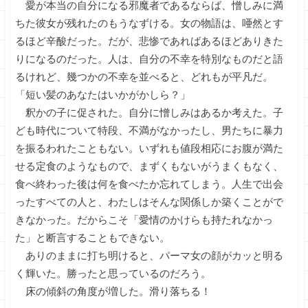
愛が本当の自分になる邪魔者であるならば、憎しみに満
ちた彼女が残れたのもうなずける。女の物語は、唖然とす
るほど辛酸だった。だが、悲惨であればあるほどありきた
りになるのだった。人は、自分の不幸を特別なものだと語
るけれど、幾つかの不幸を並べると、どれもが平凡だ。
「短い髪のあなたはいかがかしら？」
釈かの子に促された。自分に憎しみはあるか考えた。子
ども時代について特段、不満がなかったし、男たちに暴力
を振るわれたこともない。いずれも値段相応にお腹が満た
せる定食のようなもので、まずくもないがうまくもなく、
食べ終わった後は何を食べたか忘れてしまう。人生で出会
ったすべての人と、わたしはそんな関係しか築くことがで
きなかった。だからこそ「愛情のかけらも持たれなかっ
た」と断言することもできない。
ありのままに打ち明けると、パーマ女の顔がカッと明る
く輝いた。勝ったと思っているのだろう。
床の傾斜の角度が増した。滑り落ちる！