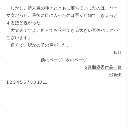
しかし、断末魔の呻きとともに落ちていったのは、パー
マ女だった。最後に目に入ったのは歪んだ顔で、ぎょっと
するほど醜かった。
「大丈夫ですよ。何人でも収容できる大きい喜捨バッグが
ございます」
遠くで、釈かの子の声がした。
6/11
前のページ
| |
次のページ
2月期優秀作品一覧
HOME
1
2
3
4
5
6
7
8
9
10
11