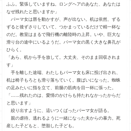
ふふ。緊張していますね。ロングヘアのあなた、あなたは
なぜ残れたと思いますか」
パーマ女は唇を動かすが、声が出ない。机は依然、ずる
ずると後ずさりしていて、つかまっているだけで精一杯な
のだ。教室はまるで飛行機の離陸時の上昇。いや、巨大な
滑り台の途中にいるようだ。パーマ女の黒く大きな鼻孔が
ひらく。
「あら、机から手を放して。大丈夫、そのまま回収されま
す」
手を離した途端、わたしもパーマ女も床に投げ出され、
机は椅子もろとも滑り落ちていく。腹ばいになった。蜘蛛
の足みたいに指を立て、前腿の筋肉を目一杯に張った。
「……残れたのは、愛情のかけらも持たれなかったからだ
と思います」
絞り出すように、這いつくばったパーマ女が語る。
親の虐待。逃れるように一緒になった夫からの暴力。死
産した子どもと、堕胎した子ども。