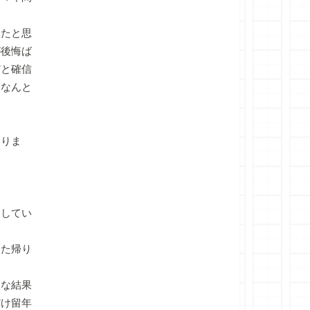
たと思
が後悔ば
だと確信
、なんと
ありま
してい
た帰り
な結果
だけ留年