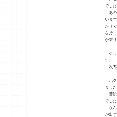
でした
あの
います
かりで
を持っ
か乗り
そし
す。
次郎
ボク
ました
普段
でした
なん
が出ず