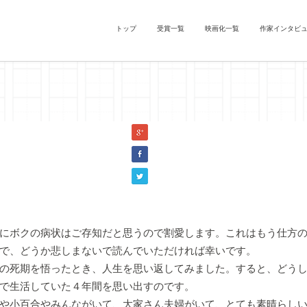
トップ
受賞一覧
映画化一覧
作家インタビ
ダイモトクラシー』シトフキワイ（『鶴の恩返し』）
にボクの病状はご存知だと思うので割愛します。これはもう仕方の
で、どうか悲しまないで読んでいただければ幸いです。
の死期を悟ったとき、人生を思い返してみました。すると、どうし
で生活していた４年間を思い出すのです。
や小百合やみんながいて、大家さん夫婦がいて、とても素晴らしい