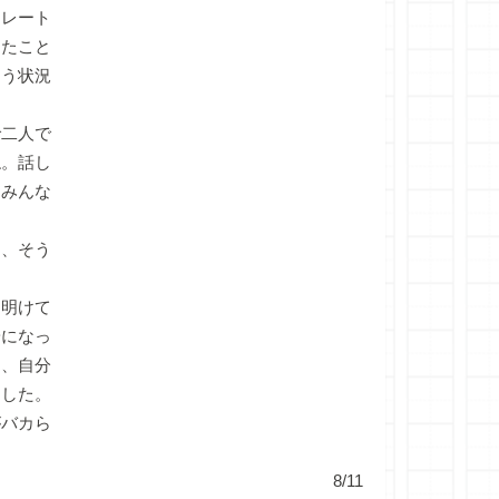
トレート
したこと
まう状況
二人で
ね。話し
るみんな
、そう
明けて
安になっ
と、自分
ました。
がバカら
8/11