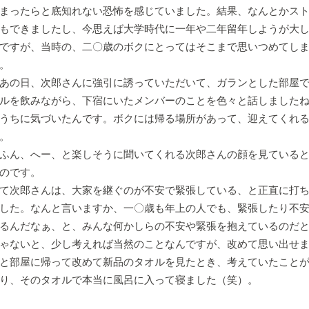
まったらと底知れない恐怖を感じていました。結果、なんとかス
もできましたし、今思えば大学時代に一年や二年留年しようが大
ですが、当時の、二〇歳のボクにとってはそこまで思いつめてし
。
あの日、次郎さんに強引に誘っていただいて、ガランとした部屋で
ルを飲みながら、下宿にいたメンバーのことを色々と話しました
うちに気づいたんです。ボクには帰る場所があって、迎えてくれ
。
ふん、へー、と楽しそうに聞いてくれる次郎さんの顔を見ていると
のです。
て次郎さんは、大家を継ぐのが不安で緊張している、と正直に打ち
した。なんと言いますか、一〇歳も年上の人でも、緊張したり不
るんだなぁ、と、みんな何かしらの不安や緊張を抱えているのだ
ゃないと、少し考えれば当然のことなんですが、改めて思い出せ
と部屋に帰って改めて新品のタオルを見たとき、考えていたこと
り、そのタオルで本当に風呂に入って寝ました（笑）。