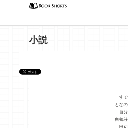
小説
『トウ
すで
となの
自分
白鶴荘
田辺