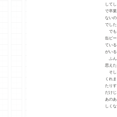
してし
で卒業
ないの
でした
でも
缶ビー
ている
がいる
ふん
思えた
そし
くれま
たりす
だけじ
あのあ
しくな