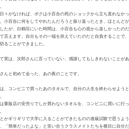
。
日々がなければ、ボクは小百合の死のショックから立ち直れなかっ
。小百合に何をしてやれたんだろうと振り返ったとき、ほとんど
したが、白鶴荘にいた時間は、小百合も心の底から楽しかったの
て言えます。自分もその一端を担えていたのだと自負することで
切ることができました。
て実は、次郎さんに言っていない、感謝してもしきれないことが
さんと初めて会った、あの夜のことです。
は、コンビニで買ったあのタオルで、自分の人生を終わらせようと
。
は量販店の安売りでしか買わないタオルを、コンビニに買いに行っ
。
とかギリギリで大学に入ることができたものの進級試験で思うよう
、「簡単だったよな」と笑い合うクラスメイトたちを横目に自分