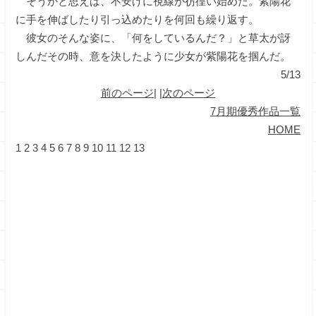
そうかと思えば、不安げに視線が彷徨い始めた。紫陽花
に手を伸ばしたり引っ込めたりを何回も繰り返す。
彼女のそんな姿に、「何をしているんだ？」と草太が訝
しんだその時、意を決したように少女が紫陽花を掴んだ。
5/13
前のページ
| |
次のページ
7月期優秀作品一覧
HOME
1
2
3
4
5
6
7
8
9
10
11
12
13