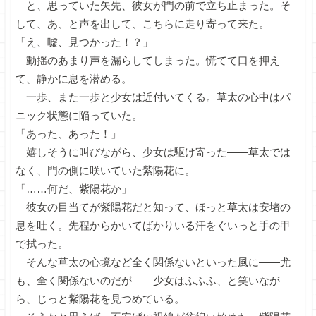
と、思っていた矢先、彼女が門の前で立ち止まった。そ
して、あ、と声を出して、こちらに走り寄って来た。
「え、嘘、見つかった！？」
動揺のあまり声を漏らしてしまった。慌てて口を押え
て、静かに息を潜める。
一歩、また一歩と少女は近付いてくる。草太の心中はパ
ニック状態に陥っていた。
「あった、あった！」
嬉しそうに叫びながら、少女は駆け寄った――草太では
なく、門の側に咲いていた紫陽花に。
「……何だ、紫陽花か」
彼女の目当てが紫陽花だと知って、ほっと草太は安堵の
息を吐く。先程からかいてばかりいる汗をぐいっと手の甲
で拭った。
そんな草太の心境など全く関係ないといった風に――尤
も、全く関係ないのだが――少女はふふふ、と笑いなが
ら、じっと紫陽花を見つめている。