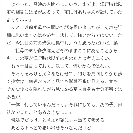
「よかった、普通の人間か……いや、まてよ。江戸時代以
前の幽霊には足があるって、前にばあちゃんが話していた
ような……」
ふと、以前祖母から聞いた話を思い出したが、それを詳
細に思い出すのはやめた。決して、怖いからではない。た
だ、今は目の前の光景に集中しようと思っただけだ。第
一、祖母の家が多少違えどそのままここにあることから
も、この夢が江戸時代以前のものだとは考えにくい。
もう一度言っておく。決して、怖いからではない。
そろりそろりと足音を忍ばせて、辺りを見回しながら歩
く少女は、何処からどう見ても挙動不審に見える。尤も、
そんな少女を隠れながら見つめる草太自身も十分不審では
あるが。
「一体、何しているんだろう。それにしても、あの子、何
処かで見たことあるような……」
何処でだっけ、と草太が顎に手を当てて考える。
あとちょっとで思い出せそうなんだけど――。