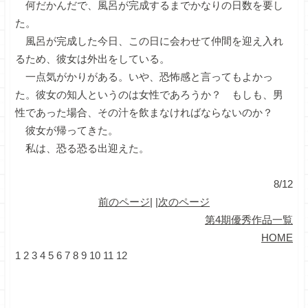
何だかんだで、風呂が完成するまでかなりの日数を要し
た。
風呂が完成した今日、この日に会わせて仲間を迎え入れ
るため、彼女は外出をしている。
一点気がかりがある。いや、恐怖感と言ってもよかっ
た。彼女の知人というのは女性であろうか？ もしも、男
性であった場合、その汁を飲まなければならないのか？
彼女が帰ってきた。
私は、恐る恐る出迎えた。
8/12
前のページ
| |
次のページ
第4期優秀作品一覧
HOME
1
2
3
4
5
6
7
8
9
10
11
12