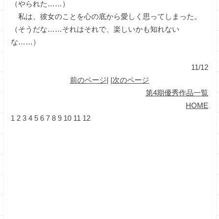
（やられた……）
私は、彼女のことを心の底から愛しく思ってしまった。
（そうだな……それはそれで、楽しいかも知れない
な……）
11/12
前のページ
| |
次のページ
第4期優秀作品一覧
HOME
1
2
3
4
5
6
7
8
9
10
11
12