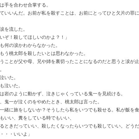
は手を合わせ合掌する。
ていいんだ。お前が私を殺すことは、お前にとってひと欠片の罪
涙を流した。
いぞ！殺してほしいのかよ？！」
も何の涙かわからなかった。
もう桃太郎を殺したいとは思わなかった。
うことが父や母、兄や姉を裏切ったことになるのだと思うと涙が
。
泣いた。
も泣いた。
は岩のように動かず、泣きじゃくっている鬼一を見続ける。
、鬼一が泣くのをやめたとき、桃太郎は言った。
一緒に旅をしないか？そうしたら私をいつでも殺せる。私が飯を
もいい、糞をしている時でもいい、
るときだっていい、殺したくなったらいつでも殺していい。どう
・・・いいよ」