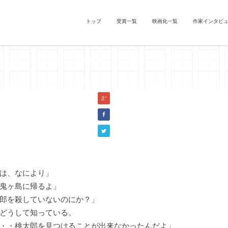
トップ
受賞一覧
映画化一覧
作家インタビ
誇りの角隠し』メガロマニア(『桃太郎』)
は、なにより」
鬼ヶ島に帰るよ」
郎を殺していないのにか？」
どうして知っている。
・・桃太郎を見つけることが出来なかったんだよ」