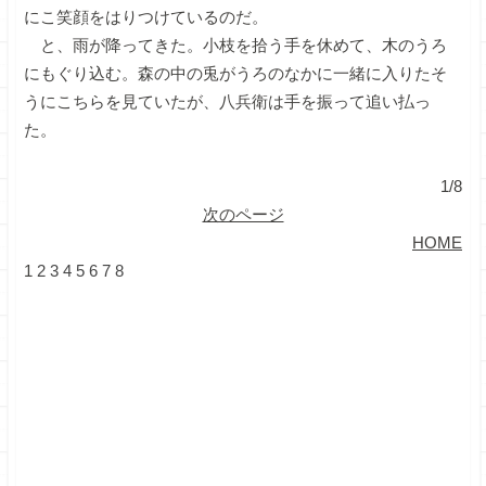
にこ笑顔をはりつけているのだ。
と、雨が降ってきた。小枝を拾う手を休めて、木のうろ
にもぐり込む。森の中の兎がうろのなかに一緒に入りたそ
うにこちらを見ていたが、八兵衛は手を振って追い払っ
た。
1/8
次のページ
HOME
1
2
3
4
5
6
7
8