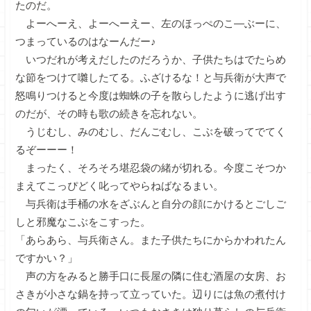
たのだ。
よーへーえ、よーへーえー、左のほっぺのこ―ぶーに、
つまっているのはなーんだー♪
いつだれが考えだしたのだろうか、子供たちはでたらめ
な節をつけて囃したてる。ふざけるな！と与兵衛が大声で
怒鳴りつけると今度は蜘蛛の子を散らしたように逃げ出す
のだが、その時も歌の続きを忘れない。
うじむし、みのむし、だんごむし、こぶを破ってでてく
るぞーーー！
まったく、そろそろ堪忍袋の緒が切れる。今度こそつか
まえてこっぴどく叱ってやらねばなるまい。
与兵衛は手桶の水をざぶんと自分の顔にかけるとごしご
しと邪魔なこぶをこすった。
「あらあら、与兵衛さん。また子供たちにからかわれたん
ですかい？」
声の方をみると勝手口に長屋の隣に住む酒屋の女房、お
さきが小さな鍋を持って立っていた。辺りには魚の煮付け