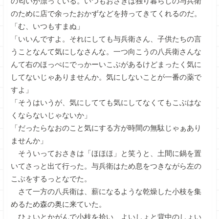
の匂いが漂っている。いつもおさきは独り暮らしの与兵衛
のために店で余ったおかずなどを持ってきてくれるのだ。
「む、いつもすまぬ」
「いいんですよ。それにしても与兵衛さん、子供たちの言
うことなんて気にしなさんな。一つ向こうの八兵衛さんな
んて右のほっぺにでっかーいこぶがあるけどまったく気に
してないじゃありませんか。気にしないことが一番の薬で
すよ」
「そうはいうが、気にしてても気にしてなくてもこぶはな
くならないじゃないか」
「だったらなおのこと気にする方が時間の無駄じゃぁあり
ませんか」
そういっておさきは「ほほほ」と笑うと、土間に鍋を置
いてさっと出て行った。与兵衛はため息をつきながら左の
こぶをするっとなでた。
さて一方の八兵衛は、薪になるような乾燥した小枝を集
めるため森の奥に来ていた。
ひょいとかがんで小枝を拾い、よいしょと背中のしょい