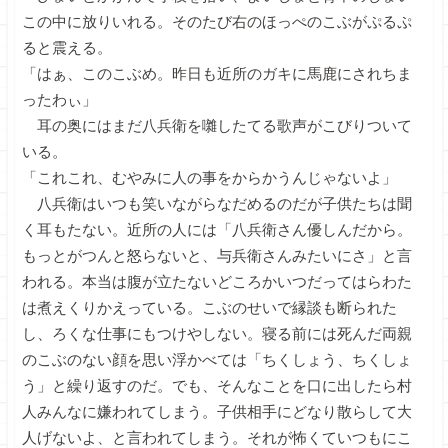
この中に放りいれる。そのたび右のほっぺのこぶがぷるぷ
ると震える。
「はぁ、このこぶめ。昨日も近所のガキに馬鹿にされちま
ったわぃ」
耳の奥にはまだ八兵衛を囃したてる歌声がこびりついて
いる。
「これこれ、むやみに人の事をからかうんじゃないよ」
八兵衛はいつも笑いながらなだめるのだが子供たちは聞
く耳もたない。近所の人には「八兵衛さん優しんだから。
もっとがつんと怒らないと、与兵衛さんみたいにさ」と言
われる。本当は腹が立たないどころかいつだってはらわた
は煮えくりかえっている。こぶのせいで縁談も断られた
し、ろくな仕事にもつけやしない。寝る前には死んだ両親
のこぶのない顔を思い浮かべては「ちくしょう、ちくしょ
う」と繰り返すのだ。でも、そんなことを口に出したら村
人みんなに嫌われてしまう。子供相手にどなり散らして大
人げないよ、と言われてしまう。それが怖くていつもにこ