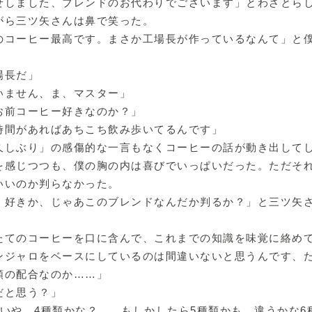
せしました、ブレンドのお代わりでございます」とわざとら
がら三ツ矢さんは鼻で笑った。
のコーヒー最高です。まさか工場長が作っているなんて」と
場長だ」
いません、ま、マスター」
お前コーヒー好きなのか？」
時間があればあちこち飲み歩いてるんです」
久しぶり」の感傷的な一言もなくコーヒーの話が動き出して
を感じつつも、僕の胸の内は喜びでいっぱいだった。ただそ
いいのか判らなかった。
、好きか、じゃあこのブレンドなんだか判るか？」と三ツ矢
たてのコーヒーを口に含んで、これまでの知識を味覚に絡め
ンジャロをベースにしているのは間違いないと思うんです、
類の配合なのか……」
だと思う？」
、いや、4種類かな？……もしかしたら5種類かも、違うかな6