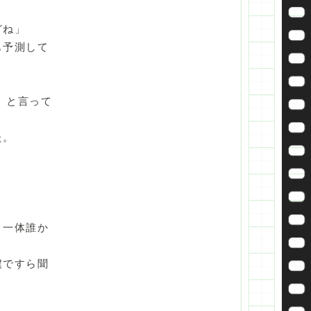
どね」
も予測して
」と言って
た。
、一体誰か
僕ですら聞