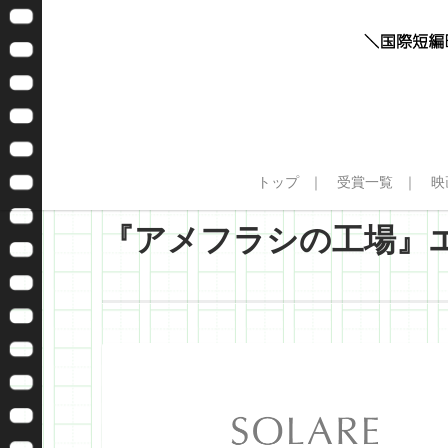
トップ
受賞一覧
映
『アメフラシの工場』