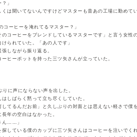
ー？」
しくは聞いてないんですけどマスターも昔あの工場に勤めて
このコーヒーを淹れてるマスター？」
そのコーヒーをブレンドしているマスターです」と言う女性
向けられていた。「あの人です」
緊張しながら振り返る。
コーヒーポットを持った三ツ矢さんが立っていた。
年ぶりに声にならない声を出した。
んはしばらく黙って立ち尽くしていた。
何してるんだお前」と久しぶりの対面とは思えない軽さで僕
に長年の空白はなかった。
さん……」
を探している僕のカップに三ツ矢さんはコーヒーを注いでく