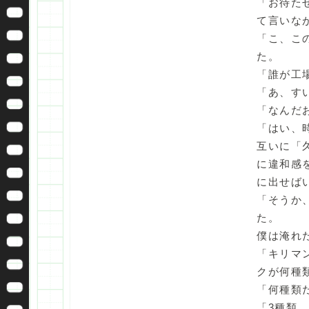
「お待た
て言いな
「こ、こ
た。
「誰が工
「あ、す
「なんだ
「はい、
互いに「
に違和感
に出せば
「そうか
た。
僕は淹れ
「キリマ
クが何種
「何種類
「3種類