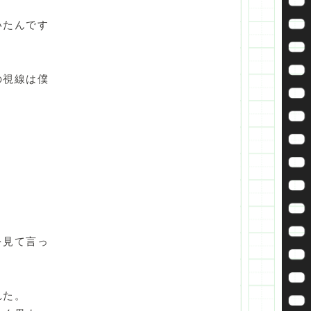
いたんです
の視線は僕
を見て言っ
れた。