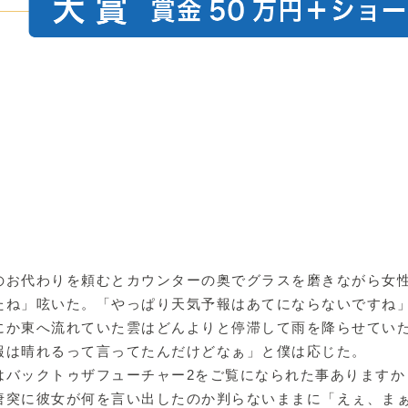
のお代わりを頼むとカウンターの奥でグラスを磨きながら女
たね」呟いた。「やっぱり天気予報はあてにならないですね
にか東へ流れていた雲はどんよりと停滞して雨を降らせてい
報は晴れるって言ってたんだけどなぁ」と僕は応じた。
はバックトゥザフューチャー2をご覧になられた事ありますか
唐突に彼女が何を言い出したのか判らないままに「えぇ、ま