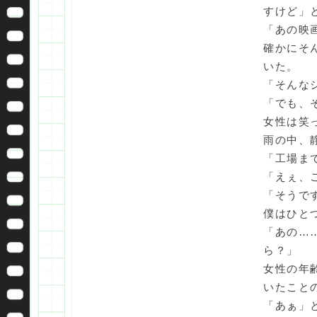
すけど」
「あの映
確かにそ
いた。
「そんな
「でも、
女性は笑
雨の中、
「工場ま
「えぇ、
「そうで
僕はひと
「あの…
ら？」
女性の年
いたこと
「あぁ」