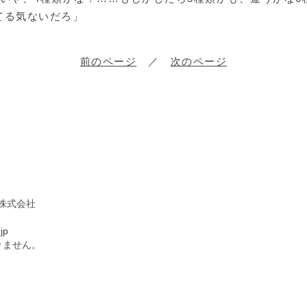
てる気ないだろ」
前のページ
／
次のページ
ツ株式会社
jp
りません。