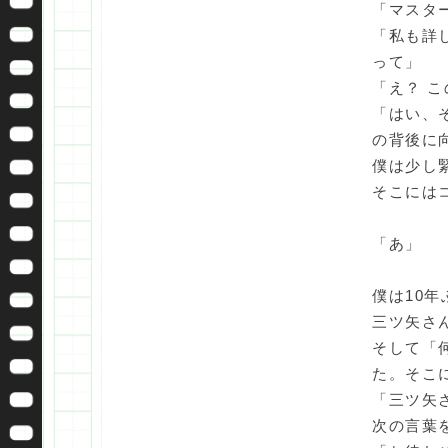
「マスタ
「私も詳
って」
「え？ 
「はい、
の背後に
僕は少し
そこには
「あ」
僕は10
三ツ矢さ
そして「
た。そこ
「三ツ矢
次の言葉