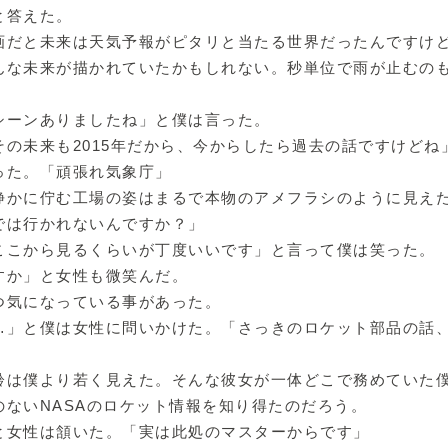
と答えた。
画だと未来は天気予報がピタリと当たる世界だったんですけ
んな未来が描かれていたかもしれない。秒単位で雨が止むの
シーンありましたね」と僕は言った。
その未来も2015年だから、今からしたら過去の話ですけどね
った。「頑張れ気象庁」
静かに佇む工場の姿はまるで本物のアメフラシのように見え
では行かれないんですか？」
ここから見るくらいが丁度いいです」と言って僕は笑った。
すか」と女性も微笑んだ。
つ気になっている事があった。
…」と僕は女性に問いかけた。「さっきのロケット部品の話
齢は僕より若く見えた。そんな彼女が一体どこで務めていた
のないNASAのロケット情報を知り得たのだろう。
と女性は頷いた。「実は此処のマスターからです」