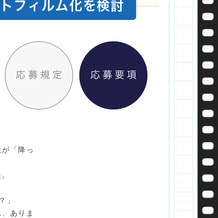
性が「降っ
」
た。
？」
ぁ、ありま