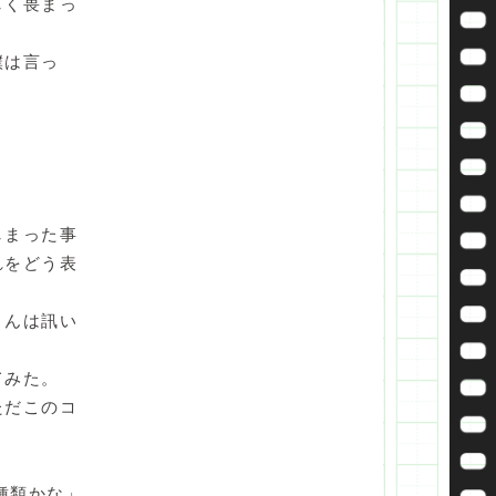
しく畏まっ
僕は言っ
しまった事
れをどう表
さんは訊い
てみた。
ただこのコ
種類かな」