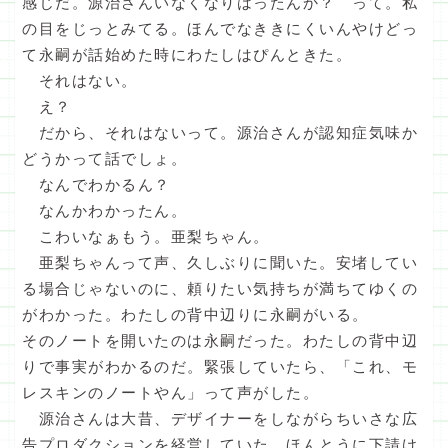
感じだ。源治さんいなくなりはったんか？ って。私
の目をじっとみてる。ほんでなききにくいんやけどっ
て永嗣が話始めた時にわたしはぴんときた。
それはない。
え？
だから、それはないって。源治さんが認知症気味か
どうかって話でしょ。
なんでわかるん？
なんかわかったん。
こわいなぁもう。亜梨ちゃん。
亜梨ちゃんって声、久しぶりに聞いた。安堵してい
る場合じゃないのに、頼りたい気持ちが満ちてゆくの
がわかった。わたしの背中辺りに永嗣がいる。
そのノートを開いたのは永嗣だった。わたしの背中辺
りで事実がわかるのだ。緊張していたら、「これ、モ
レスキンのノートやん」って声がした。
源治さんは大昔、デザイナーをしながらちいさな広
告プロダクションを経営していた。ほんとうに下請け