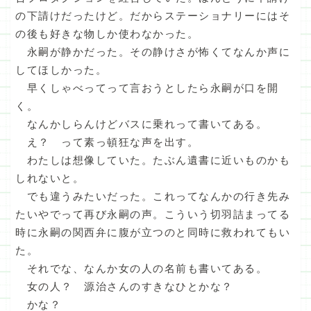
の下請けだったけど。だからステーショナリーにはそ
の後も好きな物しか使わなかった。
永嗣が静かだった。その静けさが怖くてなんか声に
してほしかった。
早くしゃべってって言おうとしたら永嗣が口を開
く。
なんかしらんけどバスに乗れって書いてある。
え？ って素っ頓狂な声を出す。
わたしは想像していた。たぶん遺書に近いものかも
しれないと。
でも違うみたいだった。これってなんかの行き先み
たいやでって再び永嗣の声。こういう切羽詰まってる
時に永嗣の関西弁に腹が立つのと同時に救われてもい
た。
それでな、なんか女の人の名前も書いてある。
女の人？ 源治さんのすきなひとかな？
かな？