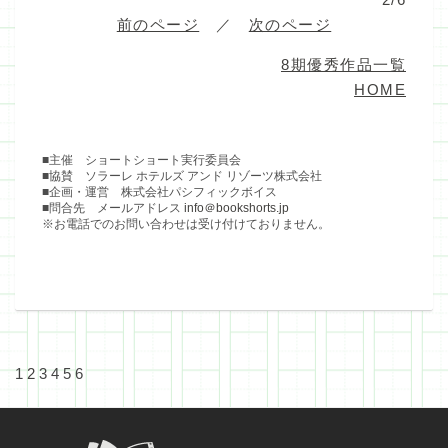
前のページ
／
次のページ
8期優秀作品一覧
HOME
■主催 ショートショート実行委員会
■協賛 ソラーレ ホテルズ アンド リゾーツ株式会社
■企画・運営 株式会社パシフィックボイス
■問合先 メールアドレス
info＠bookshorts.jp
※お電話でのお問い合わせは受け付けておりません。
1
2
3
4
5
6