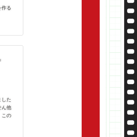
を作る
』
ました
せん他
。この