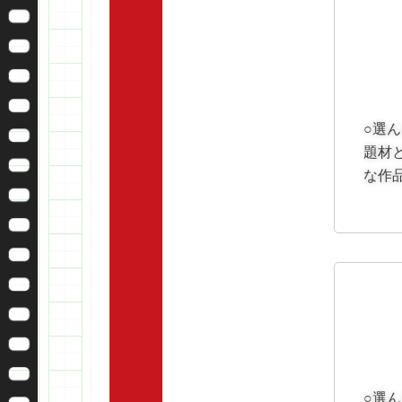
○選
題材
な作
○選