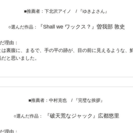
■推薦者：下北沢アイノ /
『ゆきよさん』
『Shall we ワックス？』曽我部 敦史
○選んだ作品：
んだ理由：
とは裏腹に、まるで、手の平の跡が、目の前に見えるような、
品だと思いました。
■推薦者：中村克也 /
『完璧な挨拶』
『破天荒なジャック』広都悠里
○選んだ作品：
んだ理由：