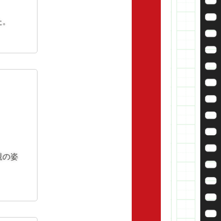
た。
親の姿