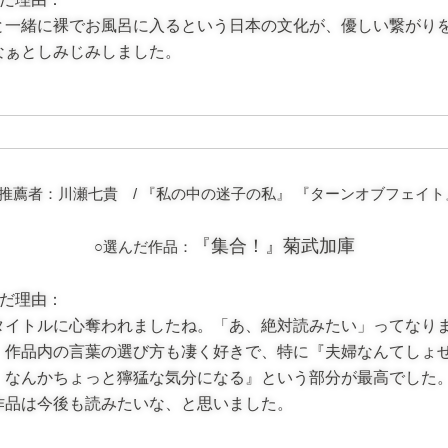
と一緒に裸でお風呂に入るという日本の文化が、優しい繋がり
なぁとしみじみしました。
■推薦者：川瀬七貴 /
『私の中の迷子の私』
『ターンオブフェイト
『集合！』菊武加庫
○選んだ作品：
んだ理由：
タイトルに心奪われましたね。「あ、絶対読みたい」ってなり
。作品内の言葉の選び方も凄く好きで、特に『夫婦なんてしょ
。なんかちょっと獰猛な気分になる』という部分が最高でした
作品は今後も読みたいな、と思いました。