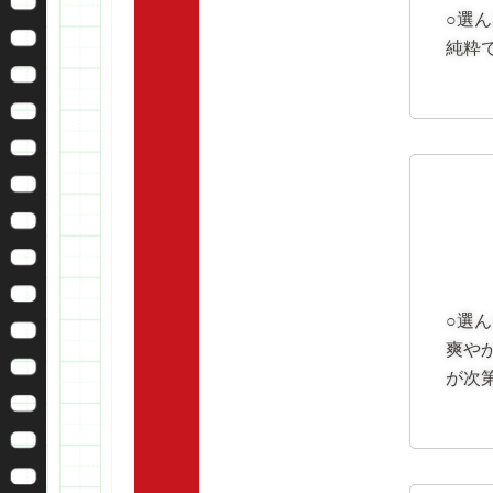
○選
純粋
○選
爽や
が次