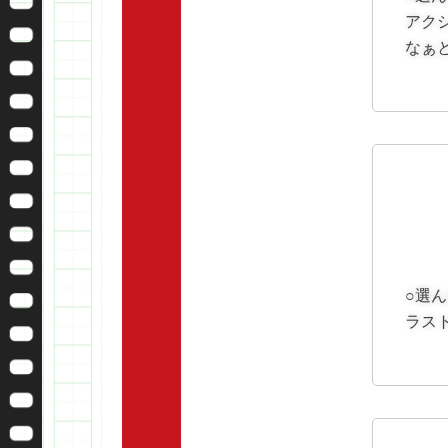
アク
なぁ
○選
ラス