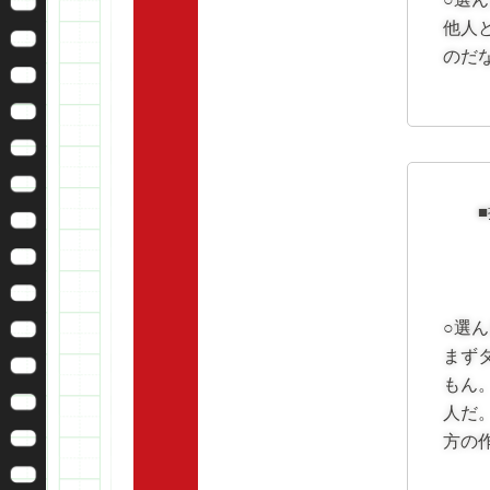
他人
のだ
○選
まず
もん
人だ
方の