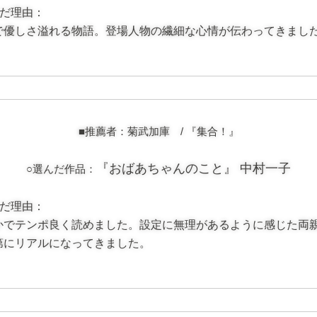
んだ理由：
で優しさ溢れる物語。登場人物の繊細な心情が伝わってきまし
■推薦者：菊武加庫 /
『集合！』
『おばあちゃんのこと』 中村一子
○選んだ作品：
んだ理由：
かでテンポ良く読めました。設定に無理があるように感じた両
第にリアルになってきました。