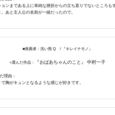
ションまである上に単純な挫折からの立ち直りでないところも
と。あと主人公の名前が一緒だったので。
■推薦者：洗い熊 Q /
『キレイナモノ』
『おばあちゃんのこと』 中村一子
○選んだ作品：
んだ理由：
トで胸がキュンとなるような感じが好きです。