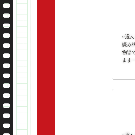
○選
読み
物語
まま
○選