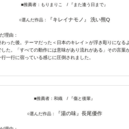
■推薦者：もりまりこ /
『また逢う日まで』
『キレイナモノ』 洗い熊Q
○選んだ作品：
んだ理由：
終わった後。テーマだった＜日本のキレイ＞が浮き彫りになる
でした。「すべての動作には意味があり流れがある」その言葉
一行一行に宿っている感じに圧倒されました。
■推薦者：和織 /
『傷と後輩』
『湯の味』長尾優作
○選んだ作品：
んだ理由：