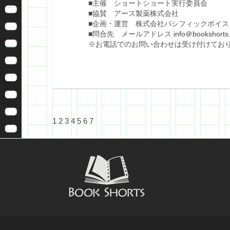
■主催 ショートショート実行委員会
■協賛 アース製薬株式会社
■企画・運営 株式会社パシフィックボイス
■問合先 メールアドレス
info＠bookshorts.
※お電話でのお問い合わせは受け付けてお
1
2
3
4
5
6
7