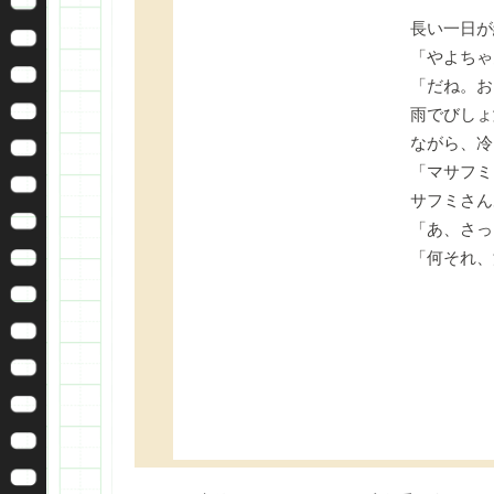
長い一日が
「やよちゃ
「だね。お
雨でびしょ
ながら、冷
「マサフミ
サフミさん
「あ、さっ
「何それ、