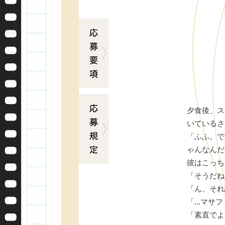
応募要項
応募規定
夕食後、ス
いているさ
「ふふ。で
ゃんなんだ
彼はこっち
「そうだね
「ん、それ
「…マサフ
「素直でよ