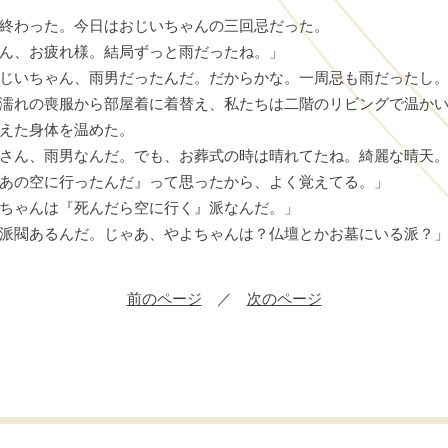
終わった。今日はおじいちゃんの三回忌だった。
ん、お疲れ様。結局ずっと雨だったね。」
じいちゃん、雨男だったんだ。だからかな。一周忌も雨だったし
濡れの喪服から部屋着に着替え、私たちは二階のリビングで温か
えた身体を温めた。
さん、雨男なんだ。でも、お葬式の時は晴れてたね。綺麗な晴天
あの空に行ったんだ』って思ったから、よく覚えてる。」
ちゃんは『死んだら空に行く』派なんだ。」
派閥あるんだ。じゃあ、やよちゃんは？仏壇とかお墓にいる派？
前のページ
／
次のページ