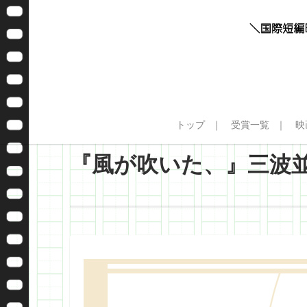
トップ
受賞一覧
映
『風が吹いた、』三波