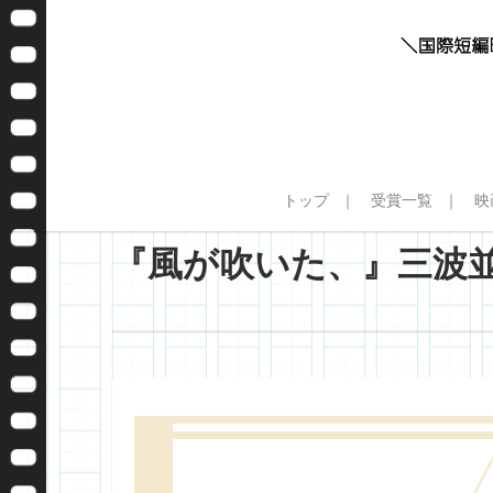
トップ
受賞一覧
映
『風が吹いた、』三波