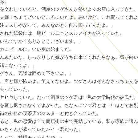
ぁ。
を交わしていると、酒屋のツゲさんが勢いよくお店に入ってきた
夫婦！ちょうどいいところにいたよ。悪いけど、これ貰ってくれ
注ミスしやがって。みんなのとこ配り回ってんだよ。」
された紙袋には、瓶ビール二本とスルメイカが入っていた。
いんですか？ありがとうございます。」
カにビールに、いい夏の始まりだ。
んみたいな、しっかりした嫁がうちに来てくれたらなぁ。気が向
緒になってよ。」
ゲさん、冗談は辞めて下さいよ。」
、声と顔が怖いよ。笑えてないよ。ツゲさんはそんなさっちゃん
去っていった。
ヤヒヤしていた。だって酒屋のツゲ君は、私の大学時代の彼氏だ
を蒸し返されなくてよかった。ちなみにツゲ君とは一年ほどでお
街の外れの喫茶店のマスターと付き合っていた。
ると、私の恋愛は全て商店街の中で完結している。私が家族に選
いちゃんが雇っていたバイト君だった。
んって、結構モテるんだね。」