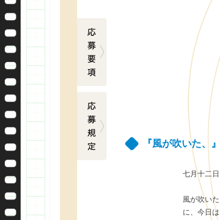
応募要項
応募規定
『風が吹いた、
七月十二日
風が吹いた
に、今日は