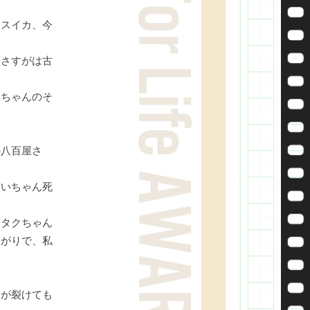
初スイカ、今
。さすがは古
っちゃんのそ
の八百屋さ
」
じいちゃん死
とタクちゃん
ながりで、私
口が裂けても