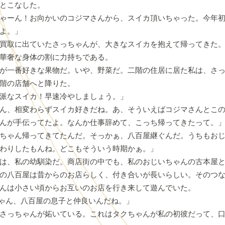
とこなした。
ゃーん！お向かいのコジマさんから、スイカ頂いちゃった。今年
よ。」
買取に出ていたさっちゃんが、大きなスイカを抱えて帰ってきた
華奢な身体の割に力持ちである。
が一番好きな果物だ。いや、野菜だ。二階の住居に居た私は、さ
階の店舗へと降りた。
派なスイカ！早速冷やしましょう。」
ん、相変わらずスイカ好きだね。あ、そういえばコジマさんとこ
んが手伝ってたよ。なんか仕事辞めて、こっち帰ってきたって。
ちゃん帰ってきてたんだ。そっかぁ、八百屋継ぐんだ。うちもお
わりしたもんね。どこもそういう時期かぁ。」
は、私の幼馴染だ。商店街の中でも、私のおじいちゃんの古本屋
の八百屋は昔からのお店らしく、付き合いが長いらしい。そのつ
んは小さい頃からお互いのお店を行き来して遊んでいた。
ゃん、八百屋の息子と仲良いんだね。」
さっちゃんが妬いている。これはタクちゃんが私の初彼だって、