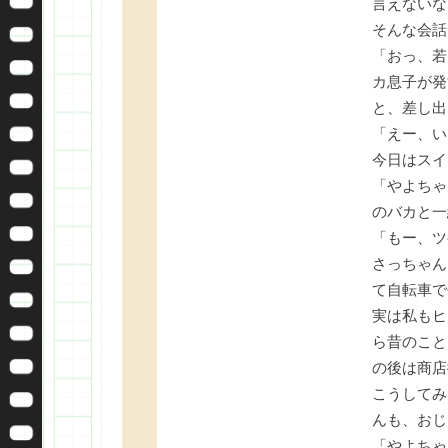
言えないな
そんな会話
「おっ、若
カ息子が発
と、差し出
「えー、い
今日はスイ
「やよちゃ
のバカと一
「もー、ツ
さっちゃん
て自転車で
実は私もヒ
ら昔のこと
の後は商店
こうしてみ
んも、おじ
「やよちゃ