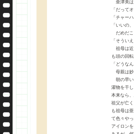
亜津美は
「だってオ
「チャーハ
「いいの、
だめだこ
「そういえ
祖母は近
も頭の回転
「どうなん
母親は妙
朝の早い
濯物を干し
本来なら、
祖父が亡く
も祖母は亜
て色々やっ
アイロンを
あるが、何