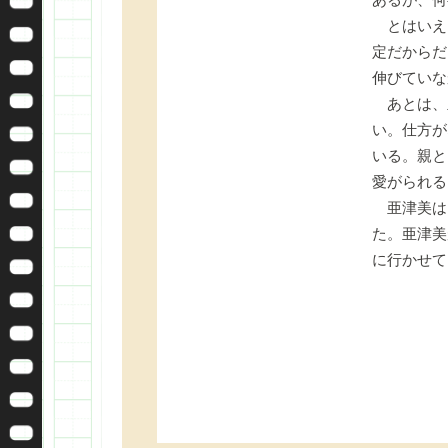
とはいえ
定だからだ
伸びていな
あとは、
い。仕方が
いる。親と
愛がられる
亜津美は
た。亜津美
に行かせて