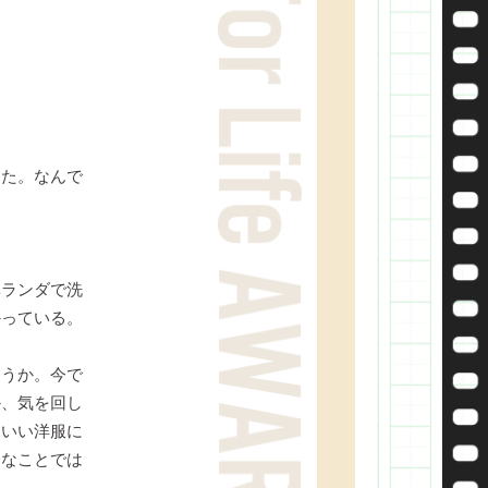
た。なんで
ランダで洗
かっている。
ろうか。今で
か、気を回し
もいい洋服に
細なことでは