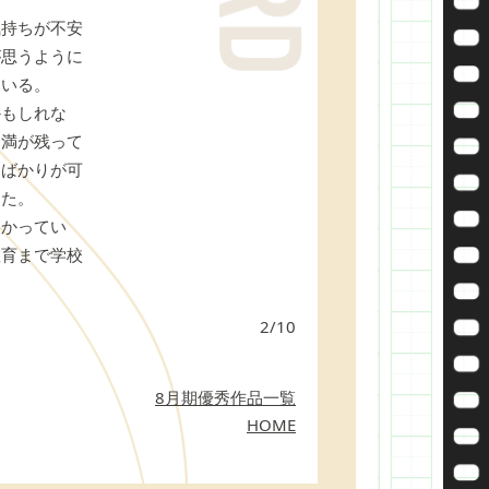
持ちが不安
が思うように
ている。
もしれな
不満が残って
郎ばかりが可
った。
かってい
教育まで学校
2/10
8月期優秀作品一覧
HOME