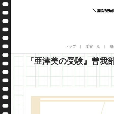
トップ
受賞一覧
映
『亜津美の受験』曽我