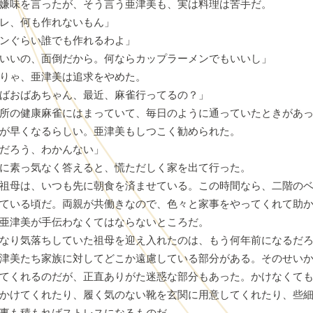
嫌味を言ったが、そう言う亜津美も、実は料理は苦手だ。
レ、何も作れないもん」
ンぐらい誰でも作れるわよ」
いいの、面倒だから。何ならカップラーメンでもいいし」
りゃ、亜津美は追求をやめた。
ばおばあちゃん、最近、麻雀行ってるの？」
所の健康麻雀にはまっていて、毎日のように通っていたときがあっ
が早くなるらしい。亜津美もしつこく勧められた。
だろう、わかんない」
に素っ気なく答えると、慌ただしく家を出て行った。
祖母は、いつも先に朝食を済ませている。この時間なら、二階のベ
ている頃だ。両親が共働きなので、色々と家事をやってくれて助
亜津美が手伝わなくてはならないところだ。
なり気落ちしていた祖母を迎え入れたのは、もう何年前になるだ
津美たち家族に対してどこか遠慮している部分がある。そのせい
てくれるのだが、正直ありがた迷惑な部分もあった。かけなくて
かけてくれたり、履く気のない靴を玄関に用意してくれたり、些
事も積もればストレスになるものだ。