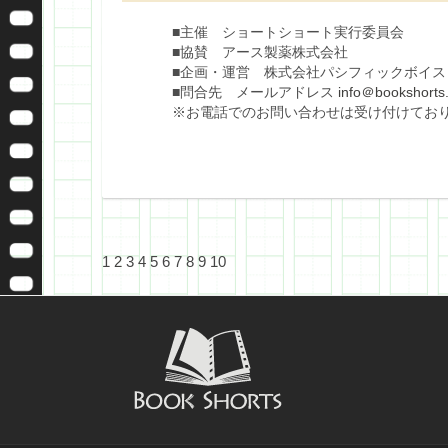
■主催 ショートショート実行委員会
■協賛 アース製薬株式会社
■企画・運営 株式会社パシフィックボイス
■問合先 メールアドレス
info＠bookshorts.
※お電話でのお問い合わせは受け付けてお
1
2
3
4
5
6
7
8
9
10