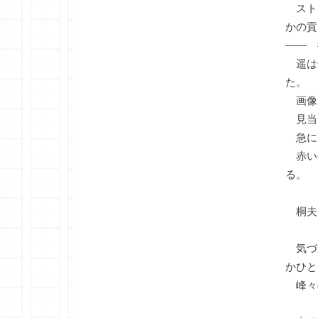
スト
かの貢
―― 
遥は
た。
画像
見当
急に
赤い
る。
桐夫
気づ
かひと
峰々