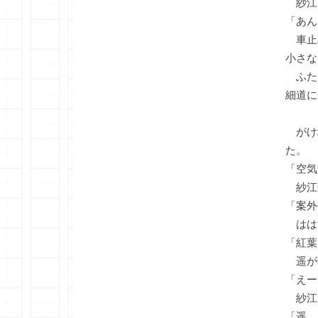
紗江
「あん
車止
小さな
ふた
細道に
がけ
た。
「空気
紗江
「案外
はは
「紅葉
遥が
「えー
紗江
「遥、