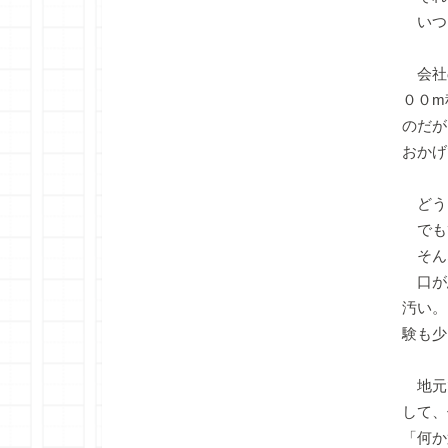
いつ
会社
００m
のだが
おかげ
どう
でも
そん
口が
汚い。
験も少
地元
して、
「何か