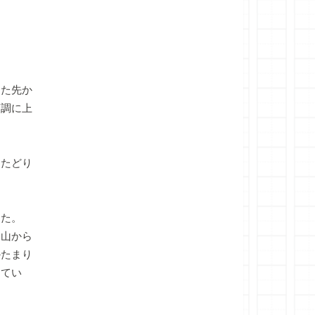
た先か
順調に上
たどり
きた。
山から
かたまり
ってい