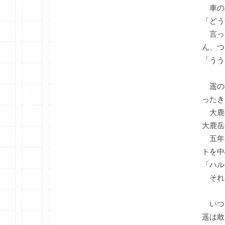
車の
「どう
言っ
ん、つ
「うう
遥の
ったき
大鹿
大鹿岳
五年
トを中
「ハル
それ
いつ
遥は敢