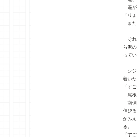
遥が
「りょ
また
それ
ら沢の
ってい
シジ
着いた
「すご
尾根
南側
伸びる
がみえ
る。
「すご