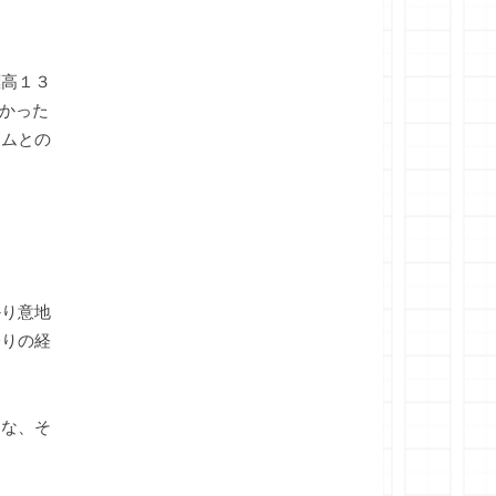
高１３
かった
ームとの
り意地
登りの経
な、そ