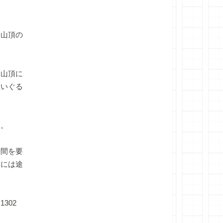
山頂の
山頂に
ぬいぐる
た。
間を要
方には途
302