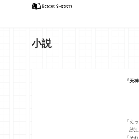
小説
『天神
「えっ
紗江
「それ