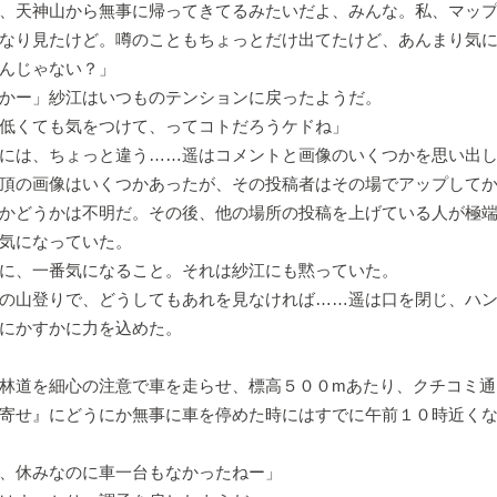
、天神山から無事に帰ってきてるみたいだよ、みんな。私、マッ
なり見たけど。噂のこともちょっとだけ出てたけど、あんまり気
んじゃない？」
かー」紗江はいつものテンションに戻ったようだ。
低くても気をつけて、ってコトだろうケドね」
には、ちょっと違う……遥はコメントと画像のいくつかを思い出
頂の画像はいくつかあったが、その投稿者はその場でアップして
かどうかは不明だ。その後、他の場所の投稿を上げている人が極
気になっていた。
に、一番気になること。それは紗江にも黙っていた。
の山登りで、どうしてもあれを見なければ……遥は口を閉じ、ハン
にかすかに力を込めた。
林道を細心の注意で車を走らせ、標高５００mあたり、クチコミ通
寄せ』にどうにか無事に車を停めた時にはすでに午前１０時近く
、休みなのに車一台もなかったねー」