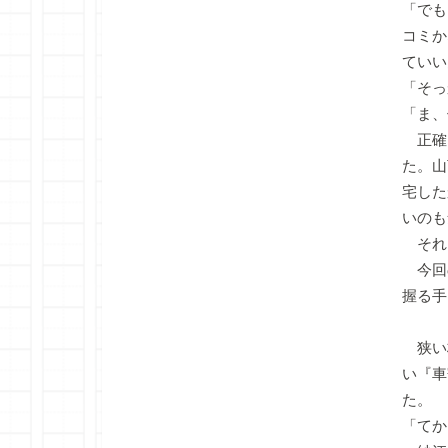
「でも
コミか
ていい
「そっ
「ま、
正確
た。山
宅した
いのも
それ
今回
握る手
狭い
い『車
た。
「てか