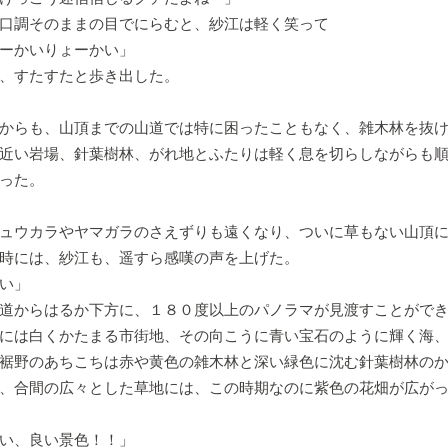
口調そのままの目でにらむと、紗江は軽く笑って
ーかいりょーかい」
、すたすたと歩き出した。
からも、山頂までの山道では特に困ったこともなく、雑木林を抜け
近い岩場、針葉樹林、がれ地とふたりは軽く息を切らしながらも
った。
ュウカラやヤマガラのさえずりも遠くなり、ついに草もない山頂に
時には、紗江も、遥すら感嘆の声を上げた。
い」
道からはるか下方に、１８０度以上のパノラマが見渡すことがで
には白くかたまる市街地、その向こうに青い宝石のように輝く海、
裾野のあちこちは赤や黄色の雑木林と深い緑色に沈む針葉樹林の
、合間の広々とした草地には、この時期なのに紫色の花畑が広が
い、良い景色！！」