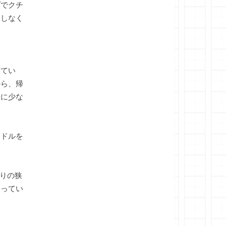
プでクチ
にしなく
してい
から、帰
端に少な
ドルを
りの狭
なってい