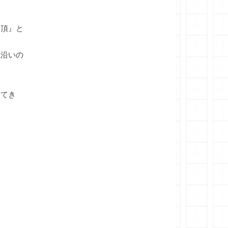
頂』と
沿いの
けてき