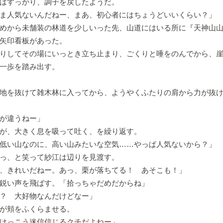
はすっかり、調子を戻したようだ。
ま人気ないんだねー、まあ、初心者にはちょうどいいくらい？」
めから未舗装の林道を少しいった先、山道にはいる所に『天神山山
矢印看板があった。
りしてその場にいっとき立ち止まり、ごくりと唾をのんでから、崖
一歩を踏み出す。
地を抜けて雑木林に入ってから、ようやくふたりの肩から力が抜
が違うねー」
が、大きく息を吸って吐く、を繰り返す。
低い山なのに、高い山みたいな空気……やっぱ人気ないから？」
っ、と笑って紗江は辺りを見渡す。
、きれいだねー。あっ、栗が落ちてる！ あそこも！」
鋭い声を飛ばす。「拾っちゃだめだからね」
？ 大好物なんだけどなー」
が頬をふくらませる。
けっこう迷信信じるクチだよねー」