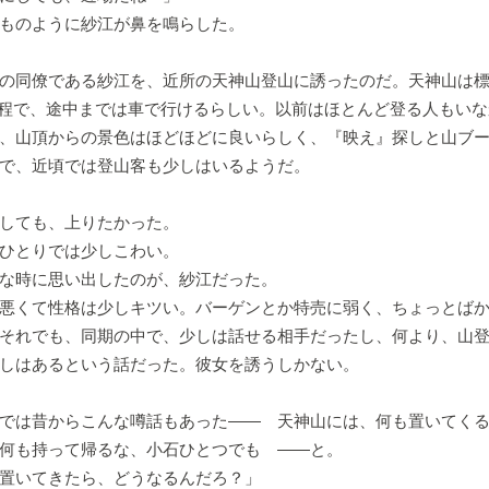
ものように紗江が鼻を鳴らした。
の同僚である紗江を、近所の天神山登山に誘ったのだ。天神山は標
程で、途中までは車で行けるらしい。以前はほとんど登る人もいな
、山頂からの景色はほどほどに良いらしく、『映え』探しと山ブ
で、近頃では登山客も少しはいるようだ。
しても、上りたかった。
ひとりでは少しこわい。
な時に思い出したのが、紗江だった。
悪くて性格は少しキツい。バーゲンとか特売に弱く、ちょっとばか
それでも、同期の中で、少しは話せる相手だったし、何より、山
しはあるという話だった。彼女を誘うしかない。
では昔からこんな噂話もあった―― 天神山には、何も置いてくる
何も持って帰るな、小石ひとつでも ――と。
置いてきたら、どうなるんだろ？」