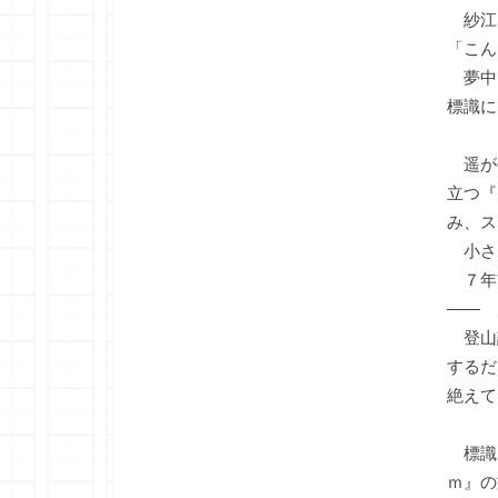
紗江
「こん
夢中
標識に
遥が
立つ『
み、ス
小さ
７年
―― 
登山
するだ
絶えて
標識は
ｍ』の