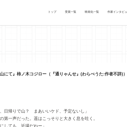
トップ
受賞一覧
映画化一覧
作家インタビ
山にて』柿ノ木コジロー（『通りゃんせ』(わらべうた:作者不詳)
、日帰りで山？ まあいいケド、予定ないし」
の第一声だった。遥はこっそりと大きく息を吐く。
にしても、近場だねー」