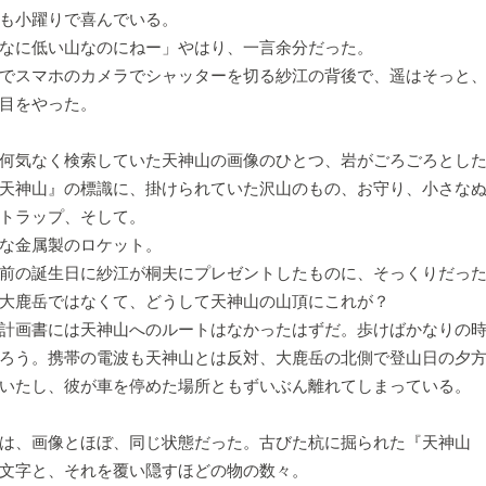
も小躍りで喜んでいる。
なに低い山なのにねー」やはり、一言余分だった。
でスマホのカメラでシャッターを切る紗江の背後で、遥はそっと、
目をやった。
何気なく検索していた天神山の画像のひとつ、岩がごろごろとした
天神山』の標識に、掛けられていた沢山のもの、お守り、小さな
トラップ、そして。
な金属製のロケット。
前の誕生日に紗江が桐夫にプレゼントしたものに、そっくりだっ
大鹿岳ではなくて、どうして天神山の山頂にこれが？
計画書には天神山へのルートはなかったはずだ。歩けばかなりの時
ろう。携帯の電波も天神山とは反対、大鹿岳の北側で登山日の夕
いたし、彼が車を停めた場所ともずいぶん離れてしまっている。
、画像とほぼ、同じ状態だった。古びた杭に掘られた『天神山 1
文字と、それを覆い隠すほどの物の数々。