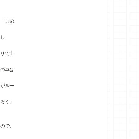
「ごめ
だし」
りで上
の車は
がルー
登ろう」
ので、