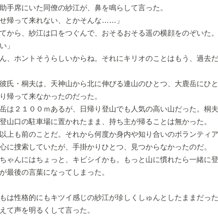
助手席にいた同僚の紗江が、鼻を鳴らして言った。
せ帰って来れない、とかそんな……」
てから、紗江は口をつぐんで、おそるおそる遥の横顔をのぞいた。
い」
ん、ホントそうらしいからね。それにキリオのことはもう、過去
彼氏・桐夫は、天神山から北に伸びる連山のひとつ、大鹿岳にひと
り帰って来なかったのだった。
岳は２１００ｍあるが、日帰り登山でも人気の高い山だった。桐夫
登山口の駐車場に置かれたまま、持ち主が帰ることは無かった。
以上も前のことだ。それから何度か身内や知り合いのボランティア
心に捜索していたが、手掛かりひとつ、見つからなかったのだ。
ちゃんにはちょっと、キビシイかも。もっと山に慣れたら一緒に
が最後の言葉になってしまった。
もは性格的にもキツイ感じの紗江が珍しくしゅんとしたままだった
えて声を明るくして言った。