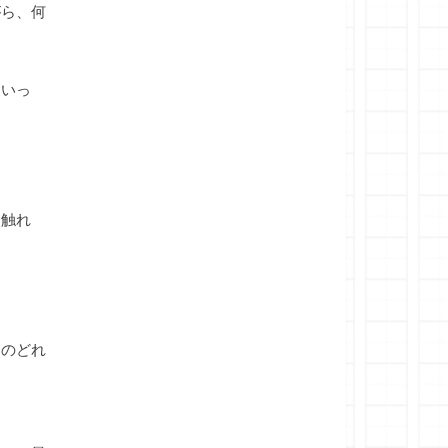
ら、何
ていっ
に触れ
のどれ