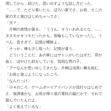
潤してから、続けた。思い出すような話し方だった。
「……で、たどり着いたら、ぼろい家でさ。お前、そこの
家の犬と遊びはじめちゃってさ」
「犬？」
片桐の表情が曇る。「ううん。そういわれるとな。……
タヌキかキツネだったかも。首輪もしていなかったし。う
ーん、昔すぎて、記憶が曖昧よ」
「そっか」俺も少し唸った。記憶が違う。
どういうことだ。あの家にはサトシがいたはずだ。背が
低く、ぼやけた顔をしている、気弱な男の子。
「アーなんか思い出してきたな」片桐は浅黒い腕を組む。
「お前と遊ぶようになったころ」
「なんだっけ」
「小４のころ、ゲームボーイアドバンスが流行りはじめで
さ。放課後かな、お前が帰り道の電柱の脇だかで、それで
遊んでいたんだよ」
「よく覚えているな」