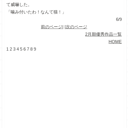
て威嚇した。
「噛み付いたわ！なんて猫！」
6/9
前のページ
| |
次のページ
2月期優秀作品一覧
HOME
1
2
3
4
5
6
7
8
9