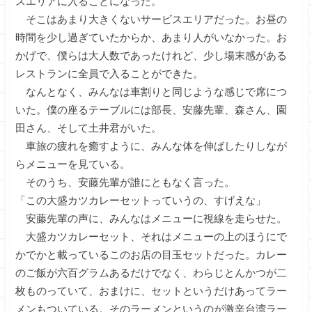
スエリアに入ることになった。
そこはあまり大きくないサービスエリアだった。お昼の
時間を少し過ぎていたからか、あまり人がいなかった。お
かげで、僕らは大人数であったけれど、少し場末感がある
レストランに全員で入ることができた。
なんとなく、みんなは車割りと同じような感じで席につ
いた。僕の座るテーブルには部長、安藤先輩、森さん、園
田さん、そして土井君がいた。
車旅の疲れを癒すように、みんな体を伸ばしたりしなが
らメニューを見ている。
そのうち、安藤先輩が誰にともなく言った。
「この大盛カツカレーセットっていうの、すげえな」
安藤先輩の声に、みんなはメニューに視線を走らせた。
大盛カツカレーセット、それはメニューの上のほうにで
かでかと載っているこのお店の目玉セットだった。カレー
のご飯が六百グラムあるだけでなく、わらじとんかつが二
枚ものっていて、おまけに、セットというだけあってラー
メンもついている。そのラーメンというのが激辛台湾ラー