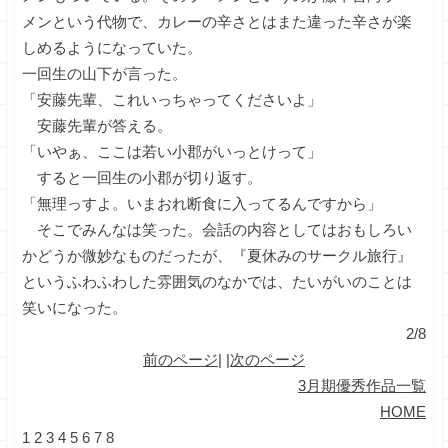
メンという代物で、カレーの辛さとはまた違った辛さが楽
しめるようになっていた。
一回生の山下が言った。
「安藤先輩、これいっちゃってくださいよ」
安藤先輩が答える。
「いやぁ、ここは若い小郡がいっとけって」
すると一回生の小郡が切り返す。
「無理っすよ。いまおれ断食に入ってるんですから」
そこでみんなは笑った。会話の内容としてはおもしろい
かどうか微妙なものだったが、『夏休みのサークル旅行』
というふわふわした雰囲気のなかでは、たいがいのことは
笑いになった。
2/8
前のページ
| |
次のページ
3月期優秀作品一覧
HOME
1
2
3
4
5
6
7
8