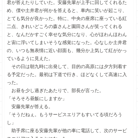
君が答えたりしていた。安藤先輩が上手に回してくれるた
め、僕や土井君が何かを答えると、車内に笑いが起こり、
とても気分が良かった。特に、中央の座席に座っている紅
二点、きれいどころの森さんと園田さんが笑ってくれる
と、なんだかすごく幸せな気分になり、心がほわんほわん
と宙に浮いてしまいそうな感覚になった。心なしか土井君
の、いつも無表情に近い顔面も、幾分か上気して紅がかっ
ているように見えた。
その日は朝九時に出発して、目的の高原には夕方到着す
る予定だった。最初は下道で行き、ほどなくして高速に入
った。
お昼を少し過ぎたあたりで、部長が言った。
「そろそろ昼飯にしますか」
安藤先輩が答える。
「そうだねぇ。もうサービスエリアもすいてる頃だろう
し」
助手席に座る安藤先輩が他の車に電話して、次のサービ