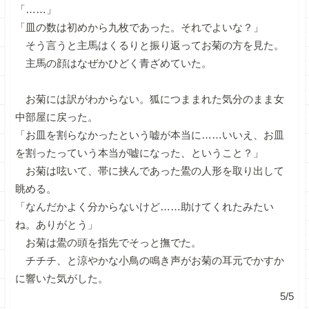
「……」
「皿の数は初めから九枚であった。それでよいな？」
そう言うと主馬はくるりと振り返ってお菊の方を見た。
主馬の顔はなぜかひどく青ざめていた。
お菊には訳がわからない。狐につままれた気分のまま女
中部屋に戻った。
「お皿を割らなかったという嘘が本当に……いいえ、お皿
を割ったっていう本当が嘘になった、ということ？」
お菊は呟いて、帯に挟んであった鷽の人形を取り出して
眺める。
「なんだかよく分からないけど……助けてくれたみたい
ね。ありがとう」
お菊は鷽の頭を指先でそっと撫でた。
チチチ、と涼やかな小鳥の鳴き声がお菊の耳元でかすか
に響いた気がした。
5/5