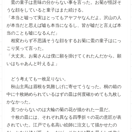
鷽の童子は意味の分からない事を言った。お菊が怪訝そ
うな顔をしていると童子はまた続ける。
「本当と嘘って実はとってもアヤフヤなんだよ。沢山の人
が本当だと思えば嘘も本当になるし、皆が嘘だと言えば本
当のことも嘘になるんだ」
相変わらず不思議そうな顔をするお菊に鷽の童子はにっ
こり笑って言った。
「大丈夫。お菊さんは僕に願を掛けてくれたんだから。願
いはちゃあんと叶えるよ」
どう考えても一枚足りない。
秋山主馬は眉根を気難しげに寄せてうなった。桐の箱の
中に十枚納められているはずの皿は何度確かめても九枚し
かなかった。
見つからないのは大輪の菊の花が描かれた一皿だ。
十枚の皿には、それぞれ異なる四季折々の花の意匠が表
されていた。江戸でも名高い絵師に注文して描かせたの