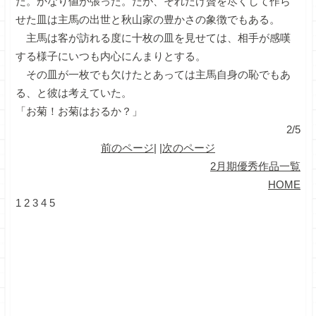
だ。かなり値が張った。だが、それだけ贅を尽くして作ら
せた皿は主馬の出世と秋山家の豊かさの象徴でもある。
主馬は客が訪れる度に十枚の皿を見せては、相手が感嘆
する様子にいつも内心にんまりとする。
その皿が一枚でも欠けたとあっては主馬自身の恥でもあ
る、と彼は考えていた。
「お菊！お菊はおるか？」
2/5
前のページ
| |
次のページ
2月期優秀作品一覧
HOME
1
2
3
4
5