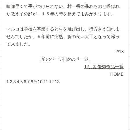
喧嘩早くて手がつけられない、村一番の暴れものと呼ばれ
た教え子の顔が、１５年の時を超えてよみがえります。
マルコは学校を卒業すると村を飛び出し、行方さえ知れま
せんでしたが、５年前に突然、腕の良い大工となって帰っ
て来ました。
2/13
前のページ
| |
次のページ
12月期優秀作品一覧
HOME
1
2
3
4
5
6
7
8
9
10
11
12
13