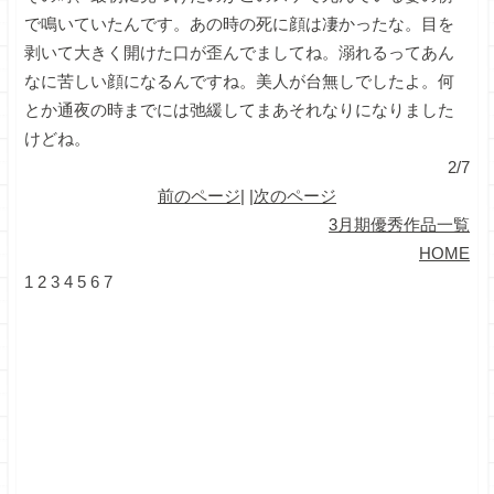
で鳴いていたんです。あの時の死に顔は凄かったな。目を
剥いて大きく開けた口が歪んでましてね。溺れるってあん
なに苦しい顔になるんですね。美人が台無しでしたよ。何
とか通夜の時までには弛緩してまあそれなりになりました
けどね。
2/7
前のページ
| |
次のページ
3月期優秀作品一覧
HOME
1
2
3
4
5
6
7