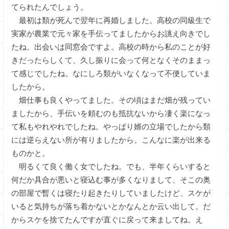
てられたんでしょう。
最初は類が死んで翌年に再婚しました。高校の同級生で
実家が農業で元々家を手伝ってましたからお誂え向きでし
たね。出会いは同窓会ですよ。高校の時から私のことが好
きだったらしくて、久し振りに会って何となくそのままっ
て感じでしたね。なにしろ類がいなくなって不便していま
したから。
畑仕事も良くやってました。その頃はまだ畑が残ってい
ましたから、手伝いを頼むのも抵抗ないから凄く楽になっ
て私もやれやれでしたね。やっぱり婿の立場でしたから類
には逆らえない所が有りましたから。こんなに楽が出来る
ものかと。
明るくて良く働く女でしたね。でも、半年くらいすると
何だか具合が悪いと寝込む事が多くなりまして、そこの奥
の部屋で暫くは寝たり起きたりしていましたけど、スケが
いると気持ちが落ち着かないとかなんとか云い出して。だ
からスケを捨てたんですが直ぐに戻って来ましてね。え