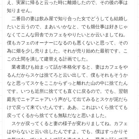
え、実家に帰ると云った時に離婚したので、その後の事は
知りません。
二番目の妻は飲み屋で知り合った女でどうしても結婚し
たいと云うので、まあいいかなと、でも畑仕事は好きじゃ
なくてこんな田舎でカフェをやりたいとか云いましてね。
僕もカフェのオーナーになるのも悪くないと思って、その
為に畑を少し売りました。それが売り始めた最初です。こ
この土間を潰して建替える計画でした。
業者選びも始まって話が本格化すると、妻はカフェをや
るんだからスケは捨てろと云い出して、僕もそれもそうか
なと思ってスケをここからずっと離れた山の中に捨てたん
です。いつも近所に捨てても直ぐに戻るので。でも、翌朝
庭先でニャアニャアいう声がして出てみるとスケが泥だら
けで戻って来ていたんです。ああ、これはいくら捨てても
戻ってくるから捨てても無駄だなと思いました。
スケが戻ってくると妻の様子が変わりましてね。カフェ
はやらないと云い出したんですよ。でも、僕はすっかりそ