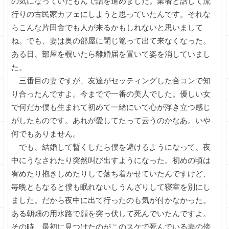
の気になっていたもんで話を進めました。業者と話して流
行りの古民家カフェにしようと思っていたんです。それな
らこんな片田舎でも人が来るかもしれないと思いまして
ね。でも、妻は奥の部屋に閉じ篭って出て来なくなった。
ある日、部屋を覗いたら離婚届を置いて姿を消していまし
た。
三番目の妻ですが、友達がセッティングした合コンで知
り合ったんですよ。今までで一番の美人でした。優しい女
で何だか僕も生まれて初めて一緒にいて心が浮き立つ感じ
がしたものです。あれが愛してたって云うのかなあ。いや
何でもありません。
でも、結婚して暫くしたら僕を避けるようになって、夜
中にうなされたり突然叫び出すようになった。初めの頃は
宥めたり抱きしめたりして落ち着かせていたんですけど、
毎晩ともなると僕も眠れないしうんざりして寝室を別にし
ました。だから夜中に出て行ったのも気が付かなかった。
ある朝畑の用水路で顔を突っ伏して死んでいたんですよ。
その時、最初に見つけたのがこのスケで死んでいる妻の傍