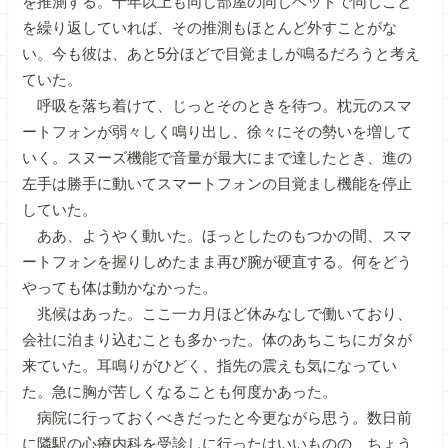
を推測する。十年以上も同じ部屋の同じベッドで同じこと
を繰り返していれば、その推測もほとんど外すことがな
い。今も彼は、あと5分ほどで目覚ましが鳴るだろうと考え
ていた。
呼吸を落ち着けて、じっとそのときを待つ。枕元のスマ
ートフォンが弱々しく鳴り出し、徐々にその勢いを増して
いく。スヌーズ機能で音量が最大にまで達したとき、進の
左手は勝手に動いてスマートフォンの目覚まし機能を停止
していた。
ああ、ようやく動いた。ほっとしたのもつかの間、スマ
ートフォンを握りしめたまま再び腕が硬直する。何をどう
やっても体は動かなかった。
兆候はあった。ここ一カ月ほど休みなしで働いており、
会社に泊まり込むことも多かった。体のあちこちにガタが
来ていた。耳鳴りがひどく、指先の震えも気になってい
た。急に胸が苦しくなることも何度かあった。
病院に行っておくべきだったと今更ながら思う。数日前
に隣駅の心療内科を受診しに行ったはいいものの、ちょう