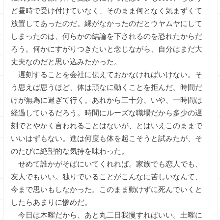
ど昼時で受け付けていなく、そのまま何となく気まずくて
放置してあったのだ。縁がなかったのだとウヤムヤにして
しまったのは、何らかの結論を下されるのを恐れたからだ
ろう。何かにすがりつきたいと念じながら、自分はまだ大
丈夫なのだと思い込みたかった。
遅刻することを会社に伝えておかなければいけない。そ
う思えば思うほど、体は頑なに動くことを拒んだ。時間だ
けが無為に過ぎて行く。あれから三十分、いや、一時間は
経過しているだろう。時間にルーズな職場だから多少の遅
刻でとやかく言われることはないが、とはいえこのままで
いいはずもない。進は何度も体を起こそうと試みたが、そ
のたびに絶望的な気持を味わった。
せめて誰かがそばにいてくれれば。家族でも恋人でも、
友人でもいい。独りでいることがこんなに苦しいなんて、
今まで思いもしなかった。このまま動けずに死んでいくと
したらあまりに惨めだ。
今日は木曜だから、あと丸二日我慢すればいい。土曜に