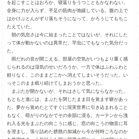
を起こすことはおろか、寝返りをうつこともかなわない。
全身に力が入らず、手足の筋肉が弛緩している。腹の上で
はかけぶとんがずり落ちそうになって、かろうじてもちこ
たえていた。
朝の気怠さは今に始まったことではないが、それにした
って体が動かないのは異常だ。芋虫にでもなった気分だっ
た。
雨だれの音が聞こえる。部屋の空気がいつもより重く感
じられるのは湿気のせいだろうか。一方で体はふわふわと
頼りなく、このままどこかへ消えてしまいそうだった。い
っそこのまま眠り続けてしまおうかと思った。
まぶたが開かないが、それはさして気にならなかった。
もともと進には、まぶたを閉じたまま目を覚ます癖があっ
た。夢から覚めたとてすぐに現実世界に引き込まれること
もなく、暗がりのなかでその余韻に浸る。カーテンから洩
れ入る光をまぶたの向こうに感じ、窓の向こうの物音に耳
を澄まし、張り詰めた膀胱の加減から今が何時ごろなのか