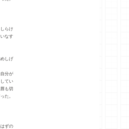
しらけ
さいなす
めしげ
自分が
用してい
。唇も切
だった。
はずの