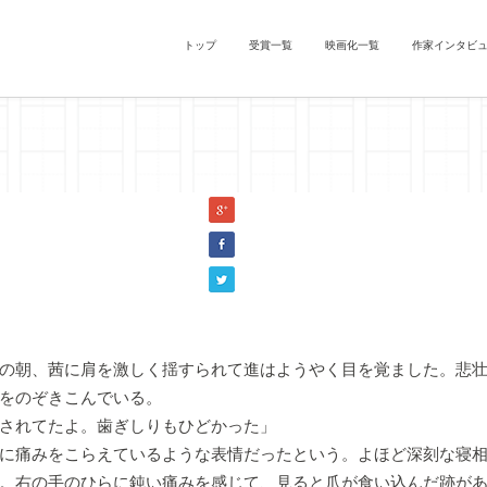
トップ
受賞一覧
映画化一覧
作家インタビ
リバチ』末永政和（『芋虫』江戸川乱歩、『変身』カフカ）
の朝、茜に肩を激しく揺すられて進はようやく目を覚ました。悲壮
をのぞきこんでいる。
されてたよ。歯ぎしりもひどかった」
に痛みをこらえているような表情だったという。よほど深刻な寝相
。右の手のひらに鈍い痛みを感じて、見ると爪が食い込んだ跡が