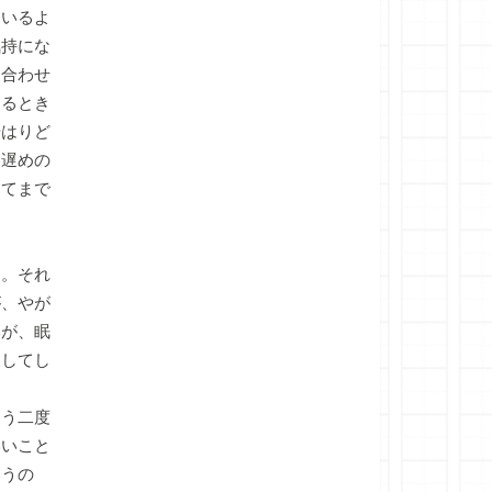
ているよ
気持にな
ち合わせ
あるとき
やはりど
は遅めの
してまで
。それ
が、やが
いが、眠
夜してし
う二度
いいこと
いうの