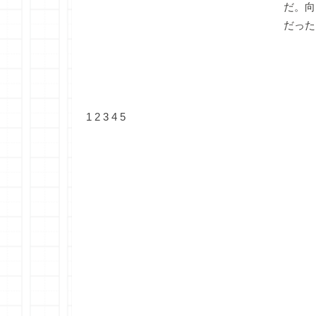
だ。向
だった
1
2
3
4
5