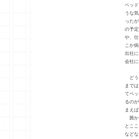
ベッド
うな気
ったが
の予定
や、仕
こか病
出社に
会社に
どう
までは
てベッ
るのが
まえば
茜か
とここ
などな