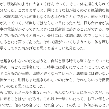
が、蟻地獄のように大きくくぼんでいて、そこに体を捕らえられ
分だった。このままずっと、同じような朝が続くのかと絶望的な
、水曜の朝だけは何事もなく起き上がることができた。朝から打
が入っていて、遅刻してはならない日だったのだ。打ち合わせが
事の電話がかかってきたときには反射的に起きることができる。
んでいるのだろうと思った。会社には、体調が悪いのでしばらく
なるとだけ言ってあった。それで話がついてしまうのも、体を壊
尽くしてきたおかげだと思うと苦々しい気分だった。
せ起きられないのだと思うと、自然と寝る時間も遅くなっていった
深夜一時ごろに帰宅して、二時半には眠りにつくようにしていた
ドに入るのが三時、四時と遅くなっていった。悪循環には違いな
怖かった。明日もまた起きられないのだから、それならいっそ徹
いいのだと思うほどだった。
らは電話もメールも来なかった。あんなひどい目にあったのだ、も
に来ることはないだろう。これ以上一緒にいたって、お互い何も
いのだ。傷をなめ合って、なれ合って、その先に一体何があると