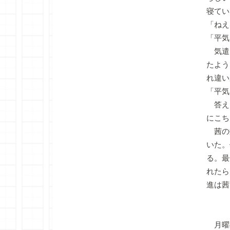
寝てい
「ねえ
「平気
気遣
たよう
れ違い
「平気
答え
にこち
茜の
いた。
る。最
れたら
進は茜
月曜