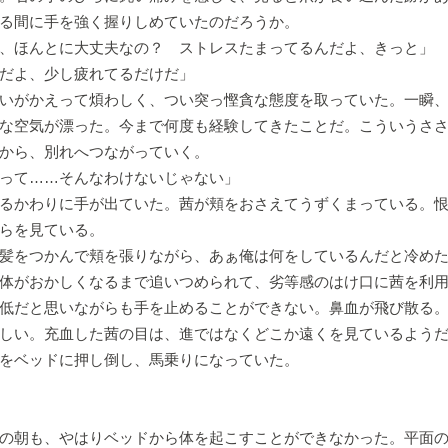
る間に手を強く握りしめていたのだろうか。
、ほんとに大丈夫なの？ ストレスたまってるんだよ、きっと」
だよ、少し疲れてるだけだ」
いがかえって煩わしく、つい突っ慳貪な態度を取っていた。一瞬、
な空気が漂った。今まで何度も経験してきたことだ。こういうさ
から、別れへつながっていく。
って……そんなわけないじゃない」
るかわりに手が出ていた。茜が頬をおさえてうずくまっている。恨
らを見ている。
髪をつかんで頬を張りながら、あぁ俺は何をしているんだと冷めた
体がおかしくなるまで追いつめられて、劣等感のはけ口に茜を利
低だと思いながらも手を止めることができない。鼻血が飛び散る
しい。充血した茜の目は、進ではなくどこか遠くを見ているよう
をベッドに押し倒し、馬乗りになっていた。
の朝も、やはりベッドから体を起こすことができなかった。平面の