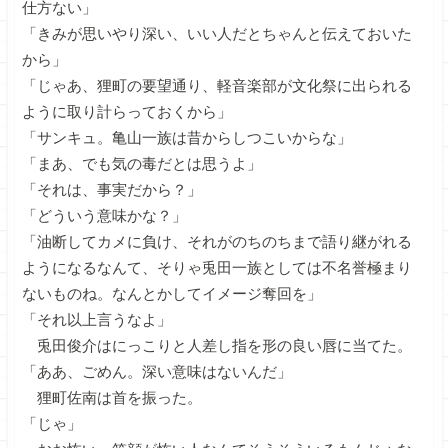
仕方ない」
「きみが思いやり深い、いい人だとちゃんと伝えておいた
から」
「じゃあ、狸町の要望通り、軽音楽部が文化祭に出られる
ように取り計らっておくから」
「サンキュ。亀山一族は昔からしつこいからな」
「まあ、でも気の毒だとは思うよ」
「それは、事実だから？」
「どういう意味かな？」
「油断してカメに負け、それがのちのちまで語り継がれる
ようになるなんて、そりゃ兎田一族としては不名誉極まり
ないものね。なんとかしてイメージ奪回を」
「それ以上言うなよ」
兎田俊介はにっこりと人差し指を形の良い唇に当てた。
「ああ、ごめん。深い意味はないんだ」
狸町佐南は首を振った。
「じゃ」