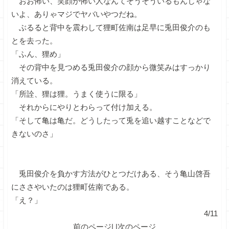
おお怖い、笑顔が怖い人なんてそうそういるもんじゃな
いよ、ありゃマジでヤバいやつだね。
ぶるると背中を震わして狸町佐南は足早に兎田俊介のも
とを去った。
「ふん、狸め」
その背中を見つめる兎田俊介の顔から微笑みはすっかり
消えている。
「所詮、狸は狸。うまく使うに限る」
それからにやりとわらって付け加える。
「そして亀は亀だ。どうしたって兎を追い越すことなどで
きないのさ」
兎田俊介を負かす方法がひとつだけある、そう亀山啓吾
にささやいたのは狸町佐南である。
「え？」
4/11
前のページ
| |
次のページ