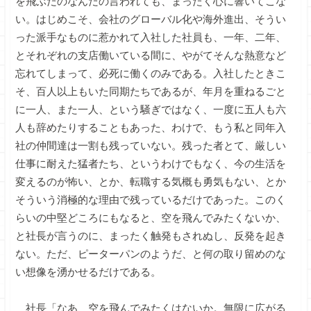
を飛ぶだのなんだの言われても、まったく心に響いてこな
い。はじめこそ、会社のグローバル化や海外進出、そうい
った派手なものに惹かれて入社した社員も、一年、二年、
とそれぞれの支店働いている間に、やがてそんな熱意など
忘れてしまって、必死に働くのみである。入社したときこ
そ、百人以上もいた同期たちであるが、年月を重ねるごと
に一人、また一人、という騒ぎではなく、一度に五人も六
人も辞めたりすることもあった、わけで、もう私と同年入
社の仲間達は一割も残っていない。残った者とて、厳しい
仕事に耐えた猛者たち、というわけでもなく、今の生活を
変えるのが怖い、とか、転職する気概も勇気もない、とか
そういう消極的な理由で残っているだけであった。このく
らいの中堅どころにもなると、空を飛んでみたくないか、
と社長が言うのに、まったく触発もされぬし、反発を起き
ない。ただ、ピーターパンのようだ、と何の取り留めのな
い想像を湧かせるだけである。
社長「なあ、空を飛んでみたくはないか。無限に広がる