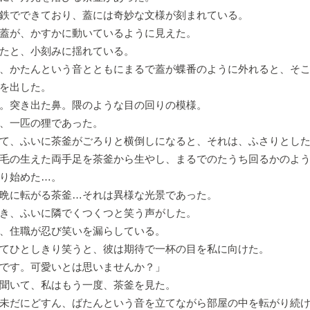
鉄でできており、蓋には奇妙な文様が刻まれている。
蓋が、かすかに動いているように見えた。
たと、小刻みに揺れている。
、かたんという音とともにまるで蓋が蝶番のように外れると、そ
を出した。
。突き出た鼻。隈のような目の回りの模様。
、一匹の狸であった。
て、ふいに茶釜がごろりと横倒しになると、それは、ふさりとし
毛の生えた両手足を茶釜から生やし、まるでのたうち回るかのよ
り始めた…。
晩に転がる茶釜…それは異様な光景であった。
き、ふいに隣でくつくつと笑う声がした。
、住職が忍び笑いを漏らしている。
てひとしきり笑うと、彼は期待で一杯の目を私に向けた。
です。可愛いとは思いませんか？」
聞いて、私はもう一度、茶釜を見た。
未だにどすん、ばたんという音を立てながら部屋の中を転がり続