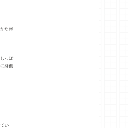
こから何
たしっぽ
うに縁側
けてい