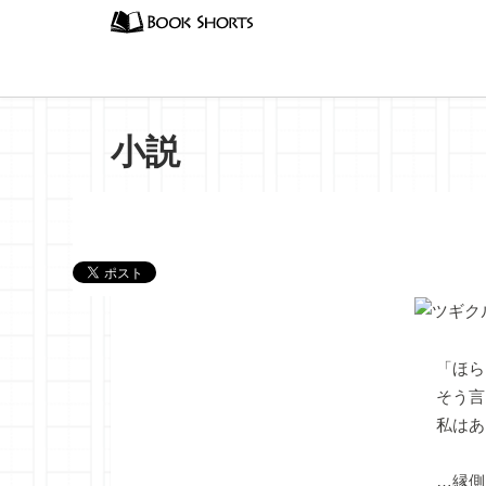
小説
『狸釜
「ほら
そう言
私はあ
…縁側