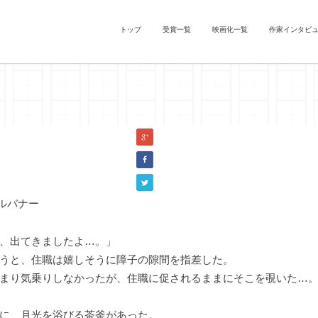
トップ
受賞一覧
映画化一覧
作家インタビ
』化野生姜（『ぶんぶく茶釜』）
、出てきましたよ…。」
うと、住職は嬉しそうに障子の隙間を指差した。
まり気乗りしなかったが、住職に促されるままにそこを覗いた…
に、月光を浴びる茶釜があった。