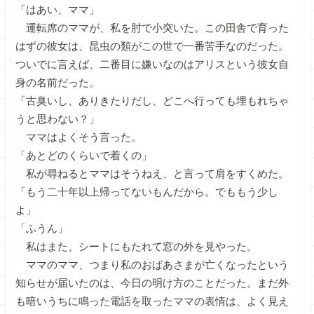
「はあい、ママ」
運転席のママが、私を肘で小突いた。この田舎で育った
はずの彼女は、昆虫の類がこの世で一番苦手なのだった。
ついでに言えば、二番目に嫌いなのはアリスという彼女自
身の名前だった。
「古臭いし、ありきたりだし、どこへ行っても埋もれちゃ
うと思わない？」
ママはよくそう言った。
「あとどのくらいで着くの」
私が尋ねるとママはそうねえ、と言って肩をすくめた。
「もう二十年以上帰ってないもんだから。でももう少し
よ」
「ふうん」
私はまた、シートにもたれて窓の外を見やった。
ママのママ、つまり私のおばあさまが亡くなったという
知らせが届いたのは、今日の明け方のことだった。まだ外
も暗いうちに鳴った電話を取ったママの表情は、よく見え