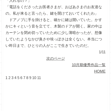
「入れるの？」
「電話をくださったお医者さまが、おばあさまのお友達な
の。私が来ると言ったら、鍵を開けておいてくれたわ」
ドアノブに手を掛けると、確かに鍵は開いていた。かす
かにキィという音を立てて、木製のドアが開く。家の中は
カーテンを閉め切っていたために少し薄暗かったが、想像
していたようなかび臭さや埃っぽさは全くない。本当につ
い昨日まで、ひとりの人がここで生きていたのだ。
1/11
次のページ
10月期優秀作品一覧
HOME
1
2
3
4
5
6
7
8
9
10
11