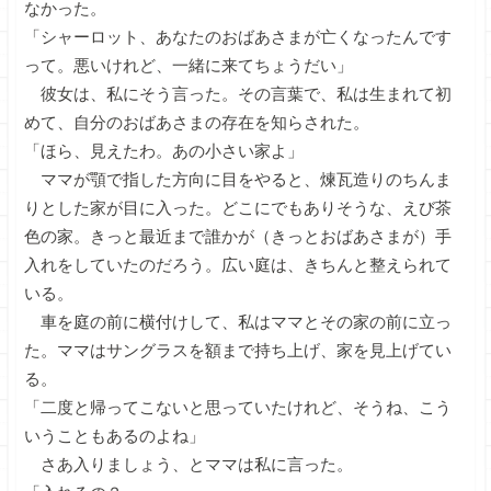
なかった。
「シャーロット、あなたのおばあさまが亡くなったんです
って。悪いけれど、一緒に来てちょうだい」
彼女は、私にそう言った。その言葉で、私は生まれて初
めて、自分のおばあさまの存在を知らされた。
「ほら、見えたわ。あの小さい家よ」
ママが顎で指した方向に目をやると、煉瓦造りのちんま
りとした家が目に入った。どこにでもありそうな、えび茶
色の家。きっと最近まで誰かが（きっとおばあさまが）手
入れをしていたのだろう。広い庭は、きちんと整えられて
いる。
車を庭の前に横付けして、私はママとその家の前に立っ
た。ママはサングラスを額まで持ち上げ、家を見上げてい
る。
「二度と帰ってこないと思っていたけれど、そうね、こう
いうこともあるのよね」
さあ入りましょう、とママは私に言った。