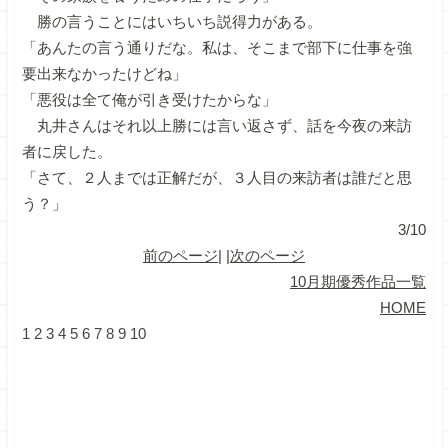
勝の言うことにはいちいち説得力がある。
「あんたの言う通りだな。私は、そこまで部下に仕事を強
要出来なかったけどね」
「悪役は全て俺が引き受けたからな」
丸井さんはそれ以上勝には言い返さず、話を今夜の来訪
者に戻した。
「さて、２人までは正解だが、３人目の来訪者は誰だと思
う？」
3/10
前のページ
| |
次のページ
10月期優秀作品一覧
HOME
1
2
3
4
5
6
7
8
9
10