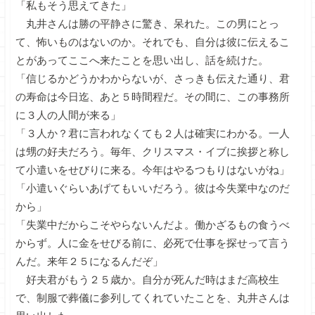
「私もそう思えてきた」
丸井さんは勝の平静さに驚き、呆れた。この男にとっ
て、怖いものはないのか。それでも、自分は彼に伝えるこ
とがあってここへ来たことを思い出し、話を続けた。
「信じるかどうかわからないが、さっきも伝えた通り、君
の寿命は今日迄、あと５時間程だ。その間に、この事務所
に３人の人間が来る」
「３人か？君に言われなくても２人は確実にわかる。一人
は甥の好夫だろう。毎年、クリスマス・イブに挨拶と称し
て小遣いをせびりに来る。今年はやるつもりはないがね」
「小遣いぐらいあげてもいいだろう。彼は今失業中なのだ
から」
「失業中だからこそやらないんだよ。働かざるもの食うべ
からず。人に金をせびる前に、必死で仕事を探せって言う
んだ。来年２５になるんだぞ」
好夫君がもう２５歳か。自分が死んだ時はまだ高校生
で、制服で葬儀に参列してくれていたことを、丸井さんは