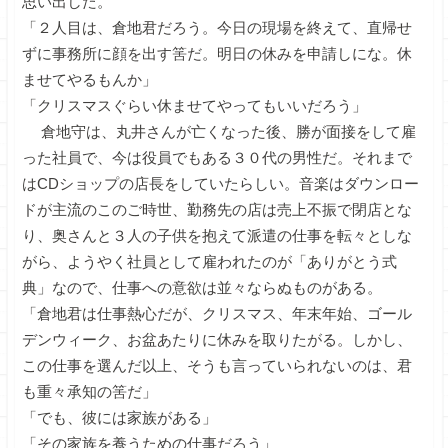
思い出した。
「２人目は、倉地君だろう。今日の現場を終えて、直帰せ
ずに事務所に顔を出す筈だ。明日の休みを申請しにな。休
ませてやるもんか」
「クリスマスぐらい休ませてやってもいいだろう」
倉地守は、丸井さんが亡くなった後、勝が面接をして雇
った社員で、今は役員でもある３０代の男性だ。それまで
はCDショップの店長をしていたらしい。音楽はダウンロー
ドが主流のこのご時世、勤務先の店は売上不振で閉店とな
り、奥さんと３人の子供を抱えて派遣の仕事を転々としな
がら、ようやく社員として雇われたのが「ありがとう式
典」なので、仕事への意欲は並々ならぬものがある。
「倉地君は仕事熱心だが、クリスマス、年末年始、ゴール
デンウィーク、お盆あたりに休みを取りたがる。しかし、
この仕事を選んだ以上、そうも言っていられないのは、君
も重々承知の筈だ」
「でも、彼には家族がある」
「その家族を養うための仕事だろう」