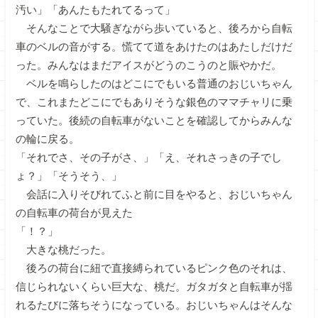
汚い」「あんたもたれてるって」
そんなことで大騒ぎながら歩いていると、後ろから自転
車のベルの音がする。慌てて道をあけたのはあたしだけだ
った。みんなはまだアイスがどうのこうのと賑やかだ。
ベルを鳴らしたのはどこにでもいる普通のおじいちゃん
で、これまたどこにでもありそうな銀色のママチャリに乗
っていた。後続の自転車がないことを確認してからみんな
の輪に戻る。
「それでさ、その子がさ、」「え、それさっきの子でし
ょ？」「そうそう、」
会話に入りそびれてふと前に目をやると、おじいちゃん
の自転車の荷台が見えた
「！？」
大きな桃だった。
後ろの荷台に紐で直接縛られているピンク色のそれは、
信じられないくらい巨大な、桃だ。ガタガタと自転車が揺
れるたびに落ちそうになっている。おじいちゃんはそんな