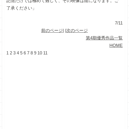
記憶だけでは極めて難しく、その映像は陰になります。ご
了承ください」
7/11
前のページ
| |
次のページ
第4期優秀作品一覧
HOME
1
2
3
4
5
6
7
8
9
10
11