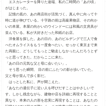
エスカレーターを降りた途端、私の二時間の「あの頃」
がはじまった。
記憶の底の、あの商店街が活気づく。真ん中に向って十
時に道が伸びている。十字路の前は高級果物店、その向か
いの本屋。本屋の向かいのウインドーには和風の文房具が
並んでいる。私が大好きだった和紙のお店。
洋食屋を探した。あの日の、あのビルヂングで三人で食
べたオムライスをもう一度食べたい。せっかく東京まで来
た両親に、どうしてもっとご馳走しなかったんだろうとず
っと思ってきた。だからここに来た。
「あの日の元気な父と母に会いたい」。
そう思った瞬間、 目の前にふたつの影が歩いていた。
父と母が並んで歩く影だ。
はっとした私に、声が聞こえた。
「あなたの遺伝子に近い人を呼びだすことはやさしいで
す。しかし残念ながら、建物や店を詳細に再現することと
異なり、本来の人の形を忠実に再現することは、あなたの