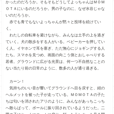
かったのだろうか。そもそもどうしてよっちゃんはＭＯＭ
ＯＴＡにいるのだろうか。男の子なのに、なぜ水谷じゃな
いのだろうか。
赤でも青でもないよっちゃんが黙々と投球を続けてい
く。
わたしの自転車を避けながら、みんなは土手の上を過ぎ
ていく。犬の散歩をする人がいる。ベビーカーを押してい
く人。イヤホンで耳を塞ぎ、ただ無心にジョギングする人
たち。スマホを見つめ、画面の向こう側とおしゃべりする
若者。グラウンドに広がる光景は、何一つ不自然なことの
ない当たり前の日常のように、数多の人が通り過ぎる。
カーン！
気持ちのいい音が響いてグラウンドへ目を戻すと、紺の
ヘルメットを被った子が走っている。ＭＯＭＯＴＡの子た
ちは匂いを消されたアリのように、みんながあっちこっち
へ散らばって、ボールに振り回されているようだった。二