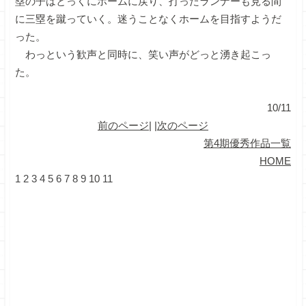
塁の子はとっくにホームに戻り、打ったランナーも見る間
に三塁を蹴っていく。迷うことなくホームを目指すようだ
った。
わっという歓声と同時に、笑い声がどっと湧き起こっ
た。
10/11
前のページ
| |
次のページ
第4期優秀作品一覧
HOME
1
2
3
4
5
6
7
8
9
10
11