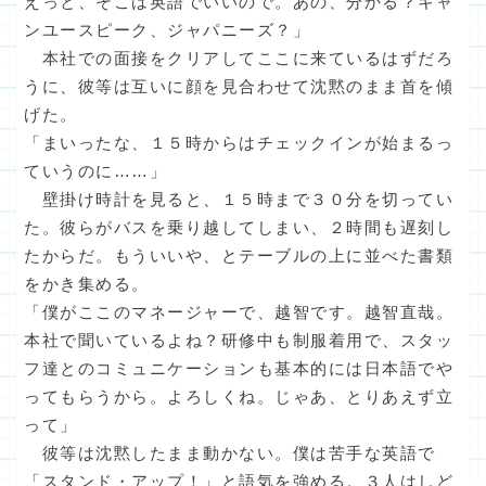
えっと、そこは英語でいいので。あの、分かる？キャ
ンユースピーク、ジャパニーズ？」
本社での面接をクリアしてここに来ているはずだろ
うに、彼等は互いに顔を見合わせて沈黙のまま首を傾
げた。
「まいったな、１５時からはチェックインが始まるっ
ていうのに……」
壁掛け時計を見ると、１５時まで３０分を切ってい
た。彼らがバスを乗り越してしまい、２時間も遅刻し
たからだ。もういいや、とテーブルの上に並べた書類
をかき集める。
「僕がここのマネージャーで、越智です。越智直哉。
本社で聞いているよね？研修中も制服着用で、スタッ
フ達とのコミュニケーションも基本的には日本語でや
ってもらうから。よろしくね。じゃあ、とりあえず立
って」
彼等は沈黙したまま動かない。僕は苦手な英語で
「スタンド・アップ！」と語気を強める。３人はしど