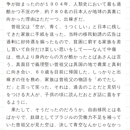
争が始まったのが１９０４年、人類史において最も過
酷かつ不況の中、約７８０名の日本人が地球の真裏に
向かった理由はただ一つ。出稼ぎだ。
曾祖父は『空が、青く、うつくしい』と日本に残し
てきた家族に手紙を送った。当時の移民勧誘の広告は
過剰に好待遇を煽ったもので、貧困に窮する家族を差
し置いて自分だけ楽しい思いをして――なんて中傷
は、他人より身内からの方が酷かったとばあさんは言
う。真面目で義理堅い曾祖父は異国の地で農業と真剣
に向き合い、６０歳を目前に帰国した。しっかりと出
稼ぎの任を務め、家族は曾祖父の物語を「めでたし
だ」と言って笑った。それは、過去のことだと見切り
をつける大人が、子供の頃に読んだおとぎ話に蓋をす
るように。
果たして、そうだったのだろうか。自由移民とは名
ばかりで、奴隷としてブラジルの労働力不足を補って
いた曾祖父が見た空は、決して青空なんかじゃなかっ