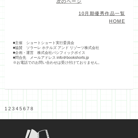
次のページ
10月期優秀作品一覧
HOME
■主催 ショートショート実行委員会
■協賛 ソラーレ ホテルズ アンド リゾーツ株式会社
■企画・運営 株式会社パシフィックボイス
■問合先 メールアドレス
info＠bookshorts.jp
※お電話でのお問い合わせは受け付けておりません。
1
2
3
4
5
6
7
8