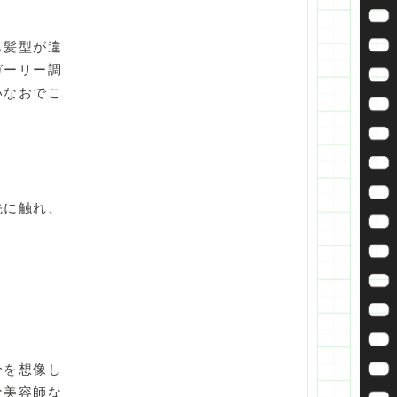
も髪型が違
ガーリー調
いなおでこ
先に触れ、
。
分を想像し
な美容師な