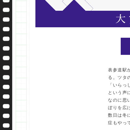
表参道駅
る。ツタ
「いらっ
という声
なのに思
ぼりを広
数日は冬
症もやっ