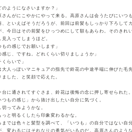
どのようになさいますか？」
原さんがにこやかにやって来る。高原さんは会うたびにいつ
柄、といえばそうだろうが、前回は前髪もしっかり下ろして
が、今日はその前髪をひっつめにして額もあらわ。そのきれ
し見入ってしまうほど。
つもの感じでお願いします」
の感じ、ですね。どれくらい切りましょうか」
チくらいで」
は大人っぽいマニキュアの指先で鈴花の中途半端に伸びた毛
りました、と笑顔で応えた。
ー台に通されてすぐさま、鈴花は後悔の念に押し寄せられた
いつもの感じ」から抜け出したい自分に気づく。
し切ってみようかな。
もっと明るくしたら印象変わるかな。
るまでは色々と髪型を調べて、「いつも」の自分ではない自
が、変わるにはそれなりの勇気がいるのだ。高原さんのよう