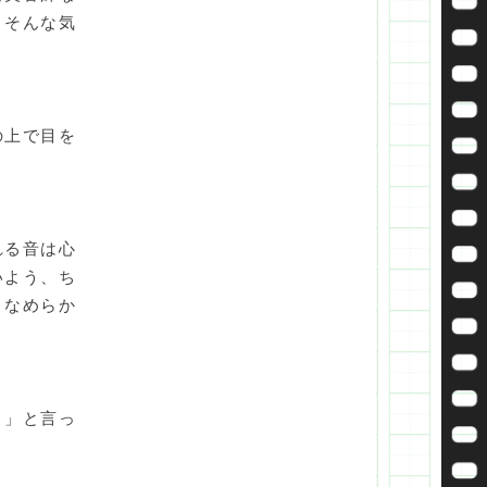
、そんな気
の上で目を
れる音は心
いよう、ち
、なめらか
！」と言っ