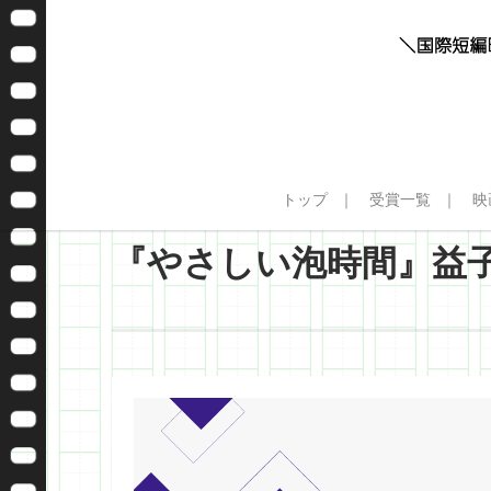
トップ
受賞一覧
映
『やさしい泡時間』益