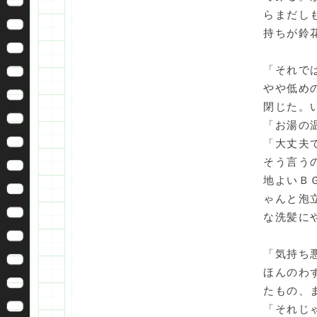
らまだし
持ちが鈴
「それで
やや低め
閉じた。
「お湯の
「大丈夫
そう言う
地よいＢ
ゃんと泡
な洗髪に
「気持ち
ほんのわ
たもの、
「それじ