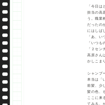
「今日は
担当の高
う。職業
だったの
にはしば
「あ、い
「いつも
「２セン
高原さん
かしこま
シャンプ
本当は「
前髪、少
髪の色、
ここに来
てみる。