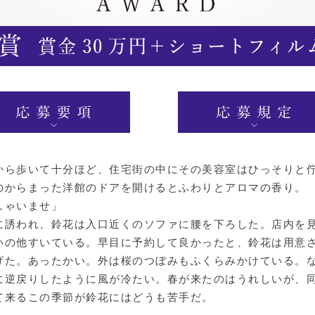
から歩いて十分ほど、住宅街の中にその美容室はひっそりと
のからまった洋館のドアを開けるとふわりとアロマの香り。
しゃいませ」
に誘われ、鈴花は入口近くのソファに腰を下ろした。店内を
いの他すいている。早目に予約して良かったと、鈴花は用意
げた。あったかい。外は桜のつぼみもふくらみかけている。
に逆戻りしたように風が冷たい。春が来たのはうれしいが、
て来るこの季節が鈴花にはどうも苦手だ。