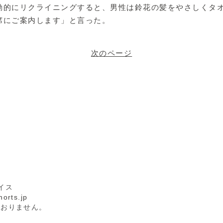
動的にリクライニングすると、男性は鈴花の髪をやさしくタ
席にご案内します」と言った。
次のページ
イス
orts.jp
ておりません。