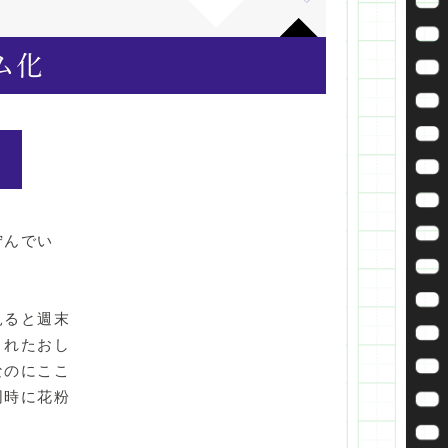
佇んでい
見ると週末
されたおし
なのにここ
同時に花粉