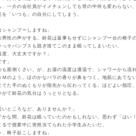
も、一介の会社員がイメチェンしても世の中何も変わらない
花を「いつも」の自分にしてしまう。
はシャンプーしますね」
の男性の声がする。鈴花は返事もせずにシャンプー台の椅子
いっそパンプスも脱ぎ捨てこのまま眠ってしまいたい。
温度、大丈夫ですか？」
です」
のも面倒くさい。が、お湯の温度は適温で、シャワーから流
ＧＭのよう。ほのかなバラの香りが鼻をつく。地肌にあてな
立てた手のぬくもりが指先から伝わってくる。ほどよい指圧
やがて鈴花の気分はうっとりとなる。
悪いところなど、ありませんか？」
ずかな間、鈴花は眠っていたのかもしれない。思わず「はい
まるで授業中に突然当てられた小学生みたいだ。
ゃ、椅子起こしますね」