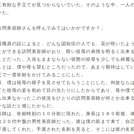
に有効な手立てが見つからないでいた。そのような中、一人
いた。
訪問美容師さんを呼んでみてはいかがですか？」
職員の話によると、どんな認知症の人でも、花が咲いたよ
とができる訪問美容師がおり、暗い祖母の表情を明るく出来
ことだった。入浴もままならない状態の祖母を少しでも綺麗
ことは、僕や母も望むところだったので、あまり期待はして
元で一度依頼をかけてみることにした。
日、僕は祖母の様子を見させてもらうことにした。何故なら
てた祖母の姿を初めて目の当たりにしたからであり、母や僕
も出来なかったこの状況をひとりの訪問美容師が何とか出来
かな話だと感じたからだ。
師は、依頼時刻の１０分前に現れた。身長は１８０前後、
は２０代中盤の男性美容師だった。彼は僕の前まで来て、自
手渡してくれた。手渡された名刺を見ると、そこには彼の名