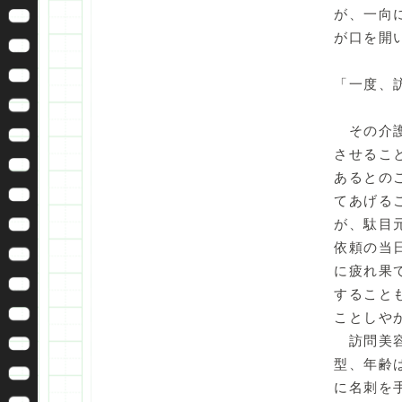
が、一向
が口を開
「一度、
その介護
させるこ
あるとの
てあげる
が、駄目
依頼の当
に疲れ果
すること
ことしや
訪問美容
型、年齢
に名刺を