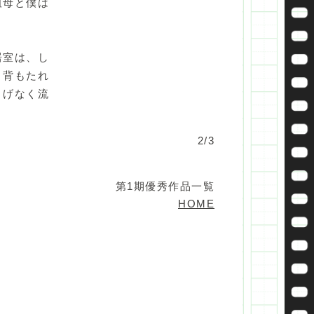
祖母と僕は
居室は、し
、背もたれ
りげなく流
2/3
第1期優秀作品一覧
HOME