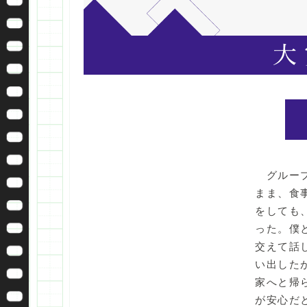
グループ
まま、食
をしても
った。僕
交えて話
い出した
家へと帰
が安心だ