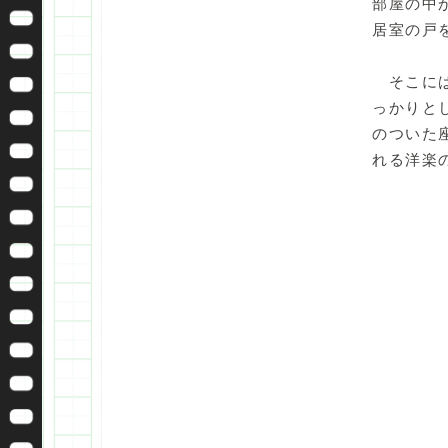
部屋の中
居室の戸
そこには
っかりと
のついた
れる洋楽