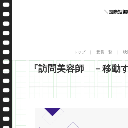
トップ
受賞一覧
映
『訪問美容師 －移動