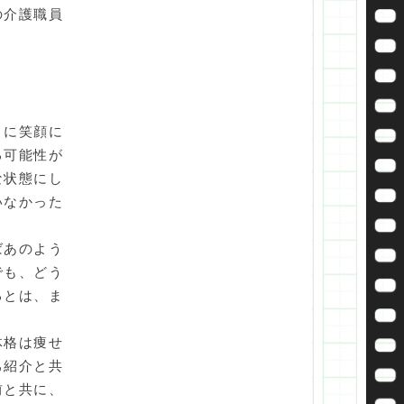
の介護職員
うに笑顔に
る可能性が
な状態にし
いなかった
ばあのよう
でも、どう
るとは、ま
体格は痩せ
己紹介と共
前と共に、