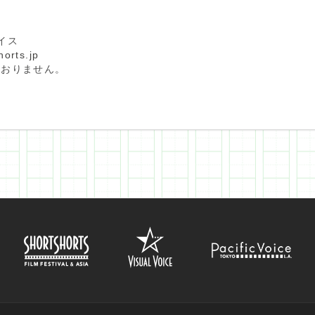
イス
orts.jp
ておりません。