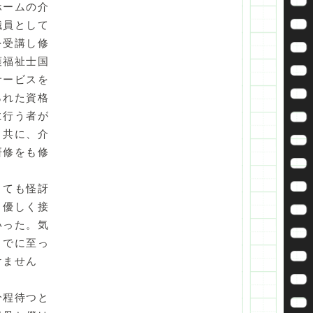
ホームの介
職員として
を受講し修
護福祉士国
サービスを
られた資格
に行う者が
と共に、介
研修をも修
とても怪訝
と優しく接
いった。気
までに至っ
けません
分程待つと