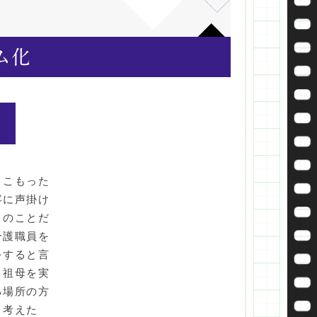
きこもった
寧に声掛け
とのことだ
介護職員を
をすると言
、祖母を実
る場所の方
と考えた