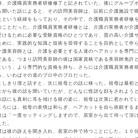
師、介護職員実務者研修修了と記されていた。後にグループ
ら聞いた話によると、その訪問美容師は、以前に介護施設で
たという経緯をもっており、その中で、介護職員実務者研修
のことだった。介護職員実務者研修とは、介護の実務者が介
受けるために必要な受験資格のひとつであり、質の高い介護
ために、実践的な知識と技術を習得することを目的として作
介護美容師とは、介護を必要とする人達のヘアカットを専門
である。つまり訪問美容師の彼は国家資格である美容師免許
という、より専門的な資格を持ち。さらには介護職員実務者
る、いわばその道のプロ中のプロだった。
しきり僕と話すと、次に祖母との話に移った。祖母は最初
ながら彼の話を聞いていたが、どんなに怪訝な顔をされよう
の話にも真剣に耳を傾ける彼の姿に、祖母は次第に惹かれて
ころには、祖母の表情は和らぎ、ヘアカットを自ら依頼する
彼は「一度セッティングしますので、居室から出て待って頂
えた。
は彼の訴えを聞き入れ、居室の外で待つことにした。１０