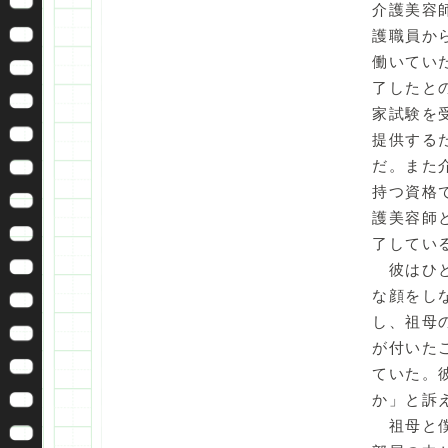
介護美容
護職員か
働いてい
了したと
家試験を
提供する
だ。また
持つ資格
護美容師
了してい
彼はひと
な顔をし
し、祖母
が付いた
ていた。
か」と訴
祖母と僕